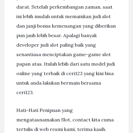
darat. Setelah perkembangan zaman, saat
ini lebih mudah untuk memainkan judi slot
dan janji bonus kemenangan yang diberikan
pun jauh lebih besar. Apalagi banyak
developer judi slot paling baik yang
senantiasa menciptakan game-game slot
papan atas. Itulah lebih dari satu model judi
online yang terbaik di ceri123 yang kini bisa
untuk anda lakukan bermain bersama
ceri123.
Hati-Hati Penipuan yang
mengatasnamakan Slot, contact kita cuma
tertulis di web resmi kami, terima kasih.