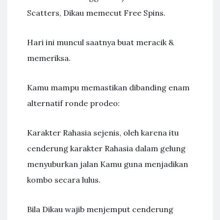
Scatters, Dikau memecut Free Spins.
Hari ini muncul saatnya buat meracik &
memeriksa.
Kamu mampu memastikan dibanding enam
alternatif ronde prodeo:
Karakter Rahasia sejenis, oleh karena itu
cenderung karakter Rahasia dalam gelung
menyuburkan jalan Kamu guna menjadikan
kombo secara lulus.
Bila Dikau wajib menjemput cenderung