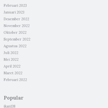
Februari 2023
Januari 2023
Desember 2022
November 2022
Oktober 2022
September 2022
Agustus 2022
Juli 2022
Mei 2022
April 2022
Maret 2022
Februari 2022
Popular
ikan138