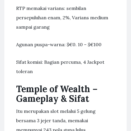
RTP memakai varians: sembilan
persepuluhan enam, 2%, Varians medium
sampai garang
Agunan puspa-warna: $€0. 10 – $€100
Sifat komisi: Bagian percuma, 4 Jackpot
toleran
Temple of Wealth –
Gameplay & Sifat
Itu merupakan slot melalui 5 gelung
bersama 3 jejer tanda, memakai
mempunyai 243 pola guna lulus.