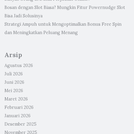
Bosan dengan Slot Biasa? Mungkin Fitur Powernudge Slot
Bisa Jadi Solusinya
Strategi Ampuh untuk Mengoptimalkan Bonus Free Spin
dan Meningkatkan Peluang Menang
Arsip
Agustus 2026
Juli 2026
Juni 2026
Mei 2026
Maret 2026
Februari 2026
Januari 2026
Desember 2025
November 2025