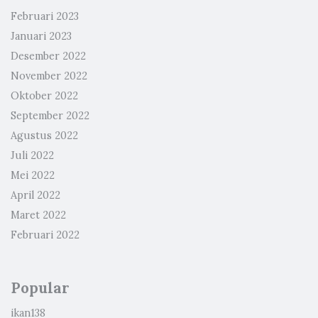
Februari 2023
Januari 2023
Desember 2022
November 2022
Oktober 2022
September 2022
Agustus 2022
Juli 2022
Mei 2022
April 2022
Maret 2022
Februari 2022
Popular
ikan138