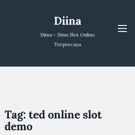
Diina
Menu
Diina – Situs Slot Online
Terpercaya
Tag:
ted online slot
demo