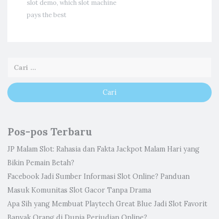
slot demo
,
which slot machine
pays the best
Pos-pos Terbaru
JP Malam Slot: Rahasia dan Fakta Jackpot Malam Hari yang
Bikin Pemain Betah?
Facebook Jadi Sumber Informasi Slot Online? Panduan
Masuk Komunitas Slot Gacor Tanpa Drama
Apa Sih yang Membuat Playtech Great Blue Jadi Slot Favorit
Banyak Orang di Dunia Perjudian Online?