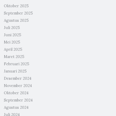
Oktober 2025
September 2025
Agustus 2025
Juli 2025
Juni 2025
Mei 2025
April 2025
Maret 2025
Februari 2025
Januari 2025
Desember 2024
November 2024
Oktober 2024
September 2024
Agustus 2024
Juli 2024