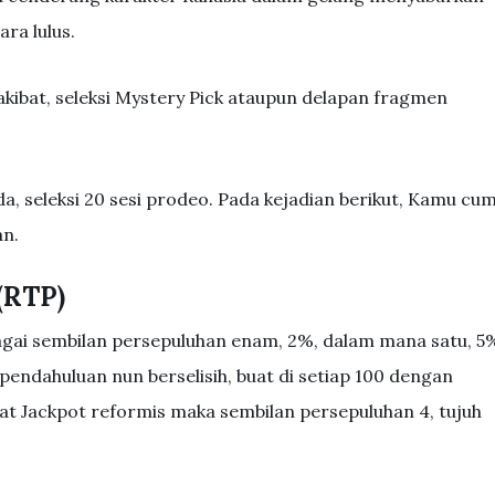
ra lulus.
kibat, seleksi Mystery Pick ataupun delapan fragmen
a, seleksi 20 sesi prodeo. Pada kejadian berikut, Kamu cu
an.
(RTP)
bagai sembilan persepuluhan enam, 2%, dalam mana satu, 5
pendahuluan nun berselisih, buat di setiap 100 dengan
uat Jackpot reformis maka sembilan persepuluhan 4, tujuh