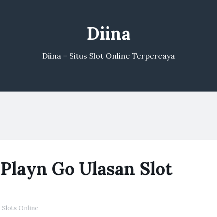
Diina
Diina – Situs Slot Online Terpercaya
Playn Go Ulasan Slot
Slots Online