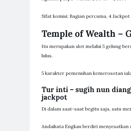
Sifat komisi: Bagian percuma, 4 Jackpot
Temple of Wealth – 
Itu merupakan slot melalui 5 gelung b
lulus.
5 karakter pemenuhan kemerosotan ialah 
Tur inti – sugih nun diang
jackpot
Di dalam saat-saat begitu saja, satu me
Andaikata Engkau berdiri menyesatkan si