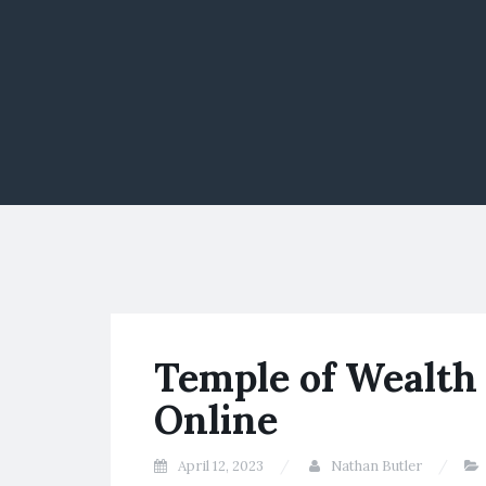
Temple of Wealth 
Online
April 12, 2023
Nathan Butler