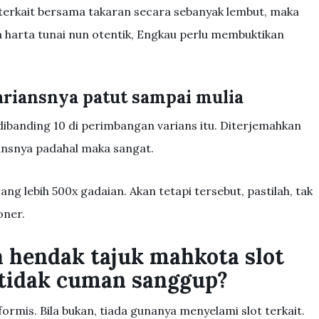
erkait bersama takaran secara sebanyak lembut, maka
a harta tunai nun otentik, Engkau perlu membuktikan
ariansnya patut sampai mulia
ibanding 10 di perimbangan varians itu. Diterjemahkan
ansnya padahal maka sangat.
ng lebih 500x gadaian. Akan tetapi tersebut, pastilah, tak
oner.
a hendak tajuk mahkota slot
 tidak cuman sanggup?
rmis. Bila bukan, tiada gunanya menyelami slot terkait.