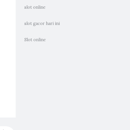
slot online
slot gacor hari ini
Slot online