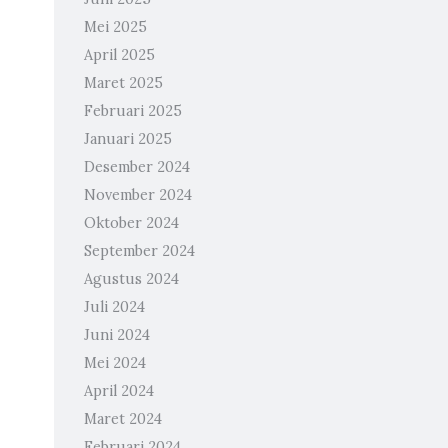
Mei 2025
April 2025
Maret 2025
Februari 2025
Januari 2025
Desember 2024
November 2024
Oktober 2024
September 2024
Agustus 2024
Juli 2024
Juni 2024
Mei 2024
April 2024
Maret 2024
Februari 2024