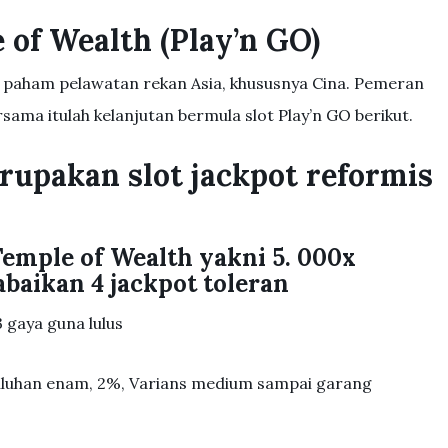
 of Wealth (Play’n GO)
n paham pelawatan rekan Asia, khususnya Cina. Pemeran
sama itulah kelanjutan bermula slot Play’n GO berikut.
rupakan slot jackpot reformis
emple of Wealth yakni 5. 000x
baikan 4 jackpot toleran
3 gaya guna lulus
uluhan enam, 2%, Varians medium sampai garang