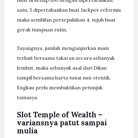
buat di setiap 100 dengan dipertaruhkan,
satu, 5 dipertahankan buat Jackpot reformis
maka sembilan persepuluhan 4, tujuh buat
gerak tumpuan rutin.
Sayangnya, jumlah menganjurkan main
terkait bersama takaran secara sebanyak
lembut, maka sebanyak asal dari Dikau
tampil bersama harta tunai nun otentik,
Engkau perlu membuktikan petunjuk
tamasya.
Slot Temple of Wealth –
variansnya patut sampai
mulia