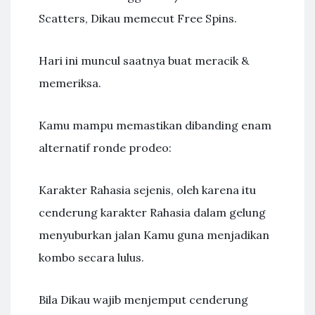
Scatters, Dikau memecut Free Spins.
Hari ini muncul saatnya buat meracik &
memeriksa.
Kamu mampu memastikan dibanding enam
alternatif ronde prodeo:
Karakter Rahasia sejenis, oleh karena itu
cenderung karakter Rahasia dalam gelung
menyuburkan jalan Kamu guna menjadikan
kombo secara lulus.
Bila Dikau wajib menjemput cenderung