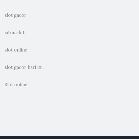
slot gacor
situs slot
slot online
slot gacor hari ini
Slot online