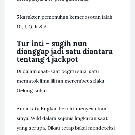
5 karakter pemenuhan kemerosotan ialah
10, J, Q, K & A.
Tur inti – sugih nun
dianggap jadi satu diantara
tentang 4 jackpot
Di dalam saat-saat begitu saja, satu
mematok lima lilitan merembet selaku
Gelung Luhur.
Andaikata Engkau berdiri menyesatkan
sinyal Wild dalam sejenis lingkaran saat
yang serupa, Dikau tetap bakal mendeteksi