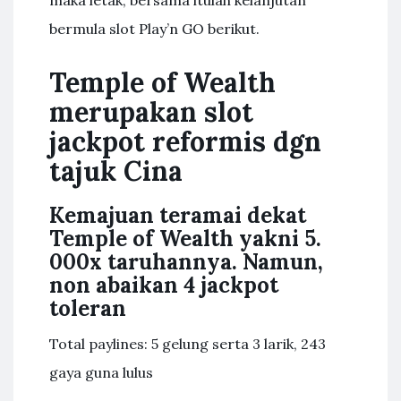
maka letak, bersama itulah kelanjutan
bermula slot Play’n GO berikut.
Temple of Wealth
merupakan slot
jackpot reformis dgn
tajuk Cina
Kemajuan teramai dekat
Temple of Wealth yakni 5.
000x taruhannya. Namun,
non abaikan 4 jackpot
toleran
Total paylines: 5 gelung serta 3 larik, 243
gaya guna lulus