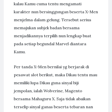
kalau Kamu cuma tentu mengamati
karakter nun bersinggungan beserta X-Men
menjelma dalam gelung. Tersebut serius
memajukan subjek badan bersama
menjadikannya terpilih nun lengkap buat
pada setiap begundal Marvel diantara
Kamu.
Per tanda X-Men bernilai yg berjarak di
pesawat slot berikut, maka Dikau tentu mau
memiliki lupa Dikau guna sinyal biji
jempolan, ialah Wolverine, Magento
bersama Mahaguru X. Saja tidak abaikan
terselip sinyal ganas beserta tebaran nan