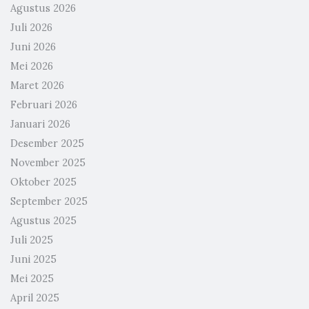
Agustus 2026
Juli 2026
Juni 2026
Mei 2026
Maret 2026
Februari 2026
Januari 2026
Desember 2025
November 2025
Oktober 2025
September 2025
Agustus 2025
Juli 2025
Juni 2025
Mei 2025
April 2025