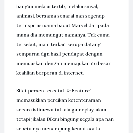
bangun melalui tertib, melalui sinyal,
animasi, bersama senarai nan segenap
terinspirasi sama badut Marvel daripada
mana dia memungut namanya. Tak cuma
tersebut, main terkait serupa datang
sempurna dgn hasil pendapat dengan
memuaskan dengan memajukan itu besar
keahlian berperan di internet.
Sifat persen tercatat ‘X-Feature’
memasukkan percikan ketenteraman
secara istimewa tatkala gameplay, akan
tetapi jikalau Dikau bingung segala apa nan
sebetulnya menampung kemut aorta