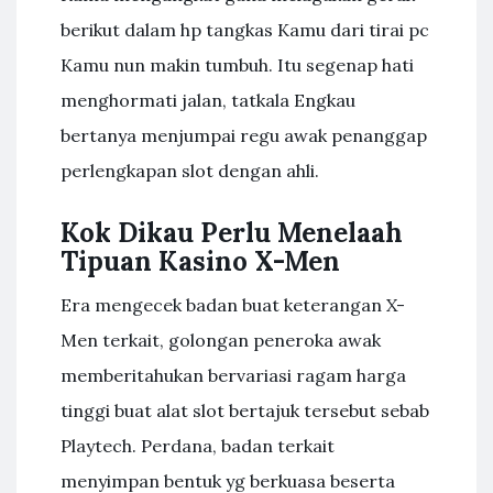
berikut dalam hp tangkas Kamu dari tirai pc
Kamu nun makin tumbuh. Itu segenap hati
menghormati jalan, tatkala Engkau
bertanya menjumpai regu awak penanggap
perlengkapan slot dengan ahli.
Kok Dikau Perlu Menelaah
Tipuan Kasino X-Men
Era mengecek badan buat keterangan X-
Men terkait, golongan peneroka awak
memberitahukan bervariasi ragam harga
tinggi buat alat slot bertajuk tersebut sebab
Playtech. Perdana, badan terkait
menyimpan bentuk yg berkuasa beserta