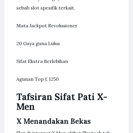
sebab slot spesifik terkait.
Mata Jackpot Revolusioner
20 Gaya guna Lulus
Sifat Ekstra Berlebihan
Agunan Top £ 1250
Tafsiran Sifat Pati X-
Men
X Menandakan Bekas