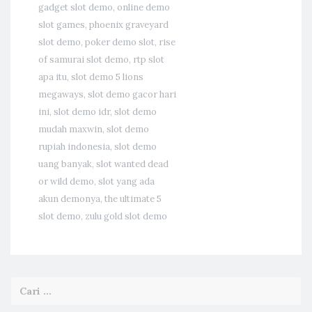
gadget slot demo
,
online demo
slot games
,
phoenix graveyard
slot demo
,
poker demo slot
,
rise
of samurai slot demo
,
rtp slot
apa itu
,
slot demo 5 lions
megaways
,
slot demo gacor hari
ini
,
slot demo idr
,
slot demo
mudah maxwin
,
slot demo
rupiah indonesia
,
slot demo
uang banyak
,
slot wanted dead
or wild demo
,
slot yang ada
akun demonya
,
the ultimate 5
slot demo
,
zulu gold slot demo