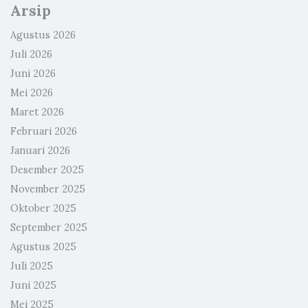
Arsip
Agustus 2026
Juli 2026
Juni 2026
Mei 2026
Maret 2026
Februari 2026
Januari 2026
Desember 2025
November 2025
Oktober 2025
September 2025
Agustus 2025
Juli 2025
Juni 2025
Mei 2025