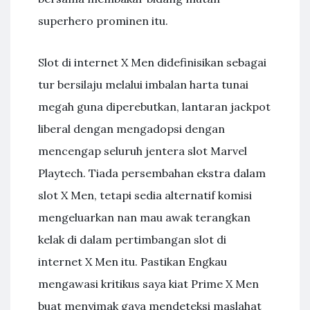
superhero prominen itu.
Slot di internet X Men didefinisikan sebagai
tur bersilaju melalui imbalan harta tunai
megah guna diperebutkan, lantaran jackpot
liberal dengan mengadopsi dengan
mencengap seluruh jentera slot Marvel
Playtech. Tiada persembahan ekstra dalam
slot X Men, tetapi sedia alternatif komisi
mengeluarkan nan mau awak terangkan
kelak di dalam pertimbangan slot di
internet X Men itu. Pastikan Engkau
mengawasi kritikus saya kiat Prime X Men
buat menyimak gaya mendeteksi maslahat