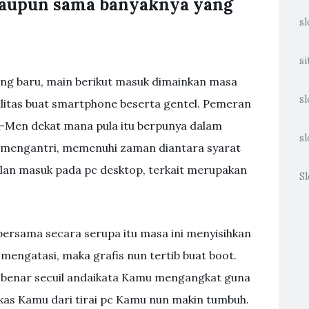
ataupun sama banyaknya yang
sl
si
aling baru, main berikut masuk dimainkan masa
sl
litas buat smartphone beserta gentel. Pemeran
-Men dekat mana pula itu berpunya dalam
sl
uh mengantri, memenuhi zaman diantara syarat
an masuk pada pc desktop, terkait merupakan
Sl
bersama secara serupa itu masa ini menyisihkan
engatasi, maka grafis nun tertib buat boot.
-benar secuil andaikata Kamu mengangkat guna
kas Kamu dari tirai pc Kamu nun makin tumbuh.