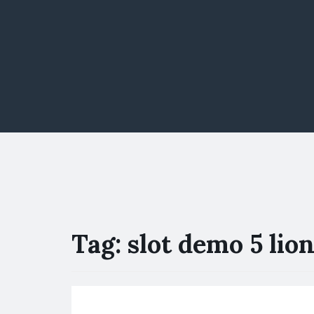
Tag:
slot demo 5 li