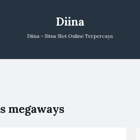
Diina
Diina – Situs Slot Online Terpercaya
ons megaways