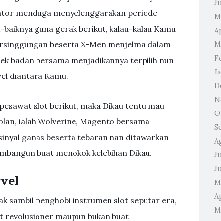
J
reator menduga menyelenggarakan periode
M
k-baiknya guna gerak berikut, kalau-kalau Kamu
Ap
ersinggungan beserta X-Men menjelma dalam
M
F
jek badan bersama menjadikannya terpilih nun
J
vel diantara Kamu.
D
N
 pesawat slot berikut, maka Dikau tentu mau
O
mpolan, ialah Wolverine, Magento bersama
S
 sinyal ganas beserta tebaran nan ditawarkan
A
membangun buat menokok kelebihan Dikau.
Ju
J
vel
M
Ap
ak sambil penghobi instrumen slot seputar era,
M
pot revolusioner maupun bukan buat