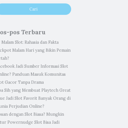
os-pos Terbaru
 Malam Slot: Rahasia dan Fakta
ackpot Malam Hari yang Bikin Pemain
etah?
acebook Jadi Sumber Informasi Slot
nline? Panduan Masuk Komunitas
lot Gacor Tanpa Drama
pa Sih yang Membuat Playtech Great
ue Jadi Slot Favorit Banyak Orang di
unia Perjudian Online?
osan dengan Slot Biasa? Mungkin
itur Powernudge Slot Bisa Jadi