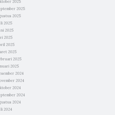
ktober 2025
eptember 2025
gustus 2025
li 2025
uni 2025
ei 2025
pril 2025
aret 2025
ebruari 2025
anuari 2025
esember 2024
ovember 2024
ktober 2024
eptember 2024
gustus 2024
li 2024