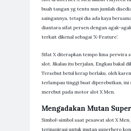
buah tangan yg tentu nun jumlah disedi
saingannya, tetapi dia ada kaya bersama 
diantara sifat persen dengan agak-ag
terkait dikenal sebagai ‘X-Feature’.
Sifat X diterapkan tempo lima perwira 
slot. Jikalau itu berjalan, Engkau bakal
Tersebut betul kerap berlaku, oleh kare
terlampau tinggi buat diperebutkan, in
merebut pada motor slot X Men.
Mengadakan Mutan Super
Simbol-simbol saat pesawat slot X Men,
terinspirasi untuk mutan superhero k