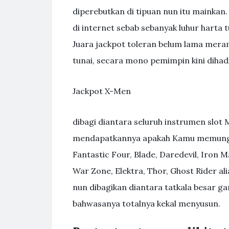
diperebutkan di tipuan nun itu mainkan
di internet sebab sebanyak luhur harta
Juara jackpot toleran belum lama me
tunai, secara mono pemimpin kini dihadia
Jackpot X-Men
dibagi diantara seluruh instrumen slot 
mendapatkannya apakah Kamu memungut 
Fantastic Four, Blade, Daredevil, Iron 
War Zone, Elektra, Thor, Ghost Rider a
nun dibagikan diantara tatkala besar 
bahwasanya totalnya kekal menyusun.