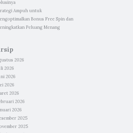
olusinya
trategi Ampuh untuk
engoptimalkan Bonus Free Spin dan
eningkatkan Peluang Menang
rsip
gustus 2026
li 2026
uni 2026
ei 2026
aret 2026
ebruari 2026
anuari 2026
esember 2025
ovember 2025