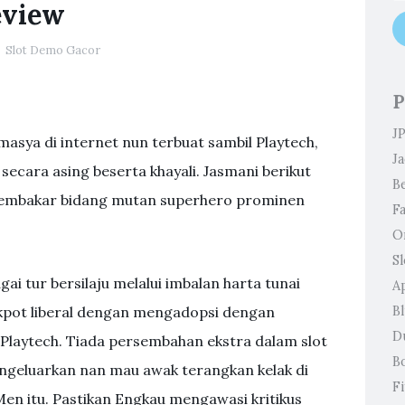
eview
Slot Demo Gacor
P
JP
sya di internet nun terbuat sambil Playtech,
J
secara asing beserta khayali. Jasmani berikut
B
membakar bidang mutan superhero prominen
F
O
S
gai tur bersilaju melalui imbalan harta tunai
A
kpot liberal dengan mengadopsi dengan
Bl
D
Playtech. Tiada persembahan ekstra dalam slot
B
mengeluarkan nan mau awak terangkan kelak di
F
Men itu. Pastikan Engkau mengawasi kritikus