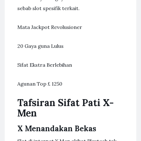
sebab slot spesifik terkait.
Mata Jackpot Revolusioner
20 Gaya guna Lulus
Sifat Ekstra Berlebihan
Agunan Top £ 1250
Tafsiran Sifat Pati X-
Men
X Menandakan Bekas