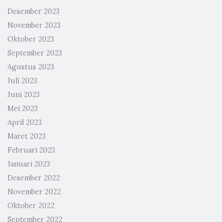
Desember 2023
November 2023
Oktober 2023
September 2023
Agustus 2023
Juli 2023
Juni 2023
Mei 2023
April 2023
Maret 2023
Februari 2023
Januari 2023
Desember 2022
November 2022
Oktober 2022
September 2022