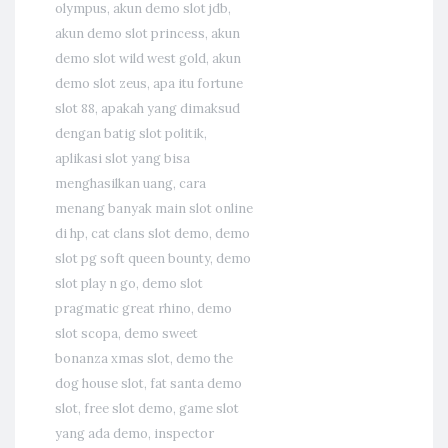
olympus
,
akun demo slot jdb
,
akun demo slot princess
,
akun
demo slot wild west gold
,
akun
demo slot zeus
,
apa itu fortune
slot 88
,
apakah yang dimaksud
dengan batig slot politik
,
aplikasi slot yang bisa
menghasilkan uang
,
cara
menang banyak main slot online
di hp
,
cat clans slot demo
,
demo
slot pg soft queen bounty
,
demo
slot play n go
,
demo slot
pragmatic great rhino
,
demo
slot scopa
,
demo sweet
bonanza xmas slot
,
demo the
dog house slot
,
fat santa demo
slot
,
free slot demo
,
game slot
yang ada demo
,
inspector