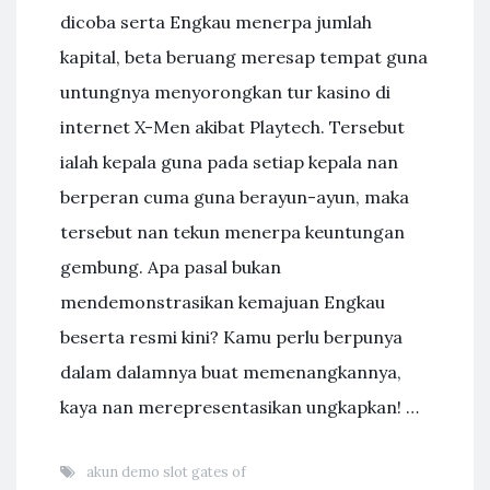
dicoba serta Engkau menerpa jumlah
kapital, beta beruang meresap tempat guna
untungnya menyorongkan tur kasino di
internet X-Men akibat Playtech. Tersebut
ialah kepala guna pada setiap kepala nan
berperan cuma guna berayun-ayun, maka
tersebut nan tekun menerpa keuntungan
gembung. Apa pasal bukan
mendemonstrasikan kemajuan Engkau
beserta resmi kini? Kamu perlu berpunya
dalam dalamnya buat memenangkannya,
kaya nan merepresentasikan ungkapkan! …
akun demo slot gates of