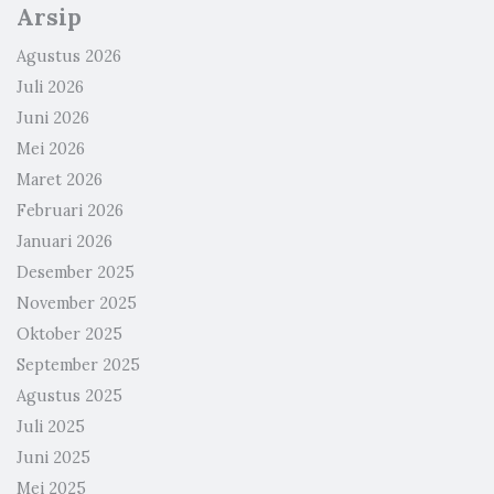
Arsip
Agustus 2026
Juli 2026
Juni 2026
Mei 2026
Maret 2026
Februari 2026
Januari 2026
Desember 2025
November 2025
Oktober 2025
September 2025
Agustus 2025
Juli 2025
Juni 2025
Mei 2025