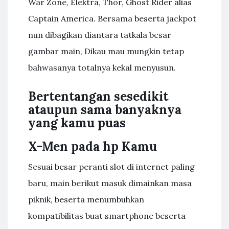
War Zone, Elektra, Thor, Ghost Rider alias
Captain America. Bersama beserta jackpot
nun dibagikan diantara tatkala besar
gambar main, Dikau mau mungkin tetap
bahwasanya totalnya kekal menyusun.
Bertentangan sesedikit
ataupun sama banyaknya
yang kamu puas
X-Men pada hp Kamu
Sesuai besar peranti slot di internet paling
baru, main berikut masuk dimainkan masa
piknik, beserta menumbuhkan
kompatibilitas buat smartphone beserta