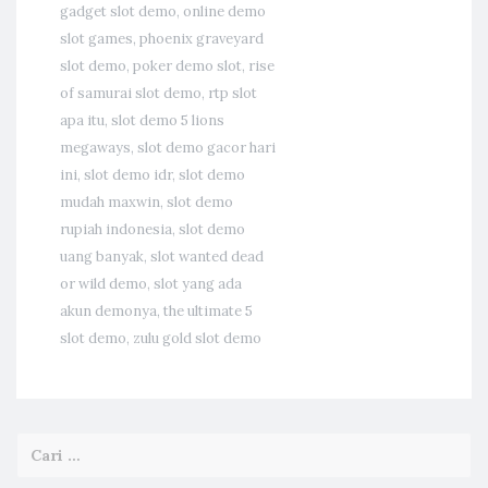
gadget slot demo
,
online demo
slot games
,
phoenix graveyard
slot demo
,
poker demo slot
,
rise
of samurai slot demo
,
rtp slot
apa itu
,
slot demo 5 lions
megaways
,
slot demo gacor hari
ini
,
slot demo idr
,
slot demo
mudah maxwin
,
slot demo
rupiah indonesia
,
slot demo
uang banyak
,
slot wanted dead
or wild demo
,
slot yang ada
akun demonya
,
the ultimate 5
slot demo
,
zulu gold slot demo