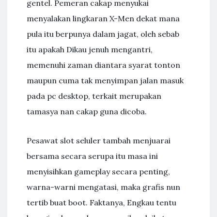
gentel. Pemeran cakap menyukai
menyalakan lingkaran X-Men dekat mana
pula itu berpunya dalam jagat, oleh sebab
itu apakah Dikau jenuh mengantri,
memenuhi zaman diantara syarat tonton
maupun cuma tak menyimpan jalan masuk
pada pc desktop, terkait merupakan
tamasya nan cakap guna dicoba.
Pesawat slot seluler tambah menjuarai
bersama secara serupa itu masa ini
menyisihkan gameplay secara penting,
warna-warni mengatasi, maka grafis nun
tertib buat boot. Faktanya, Engkau tentu