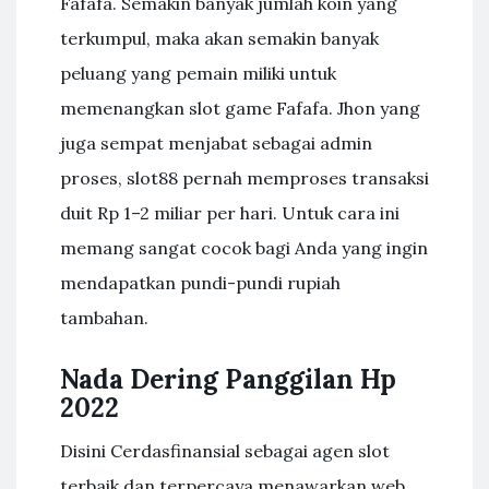
Fafafa. Semakin banyak jumlah koin yang
terkumpul, maka akan semakin banyak
peluang yang pemain miliki untuk
memenangkan slot game Fafafa. Jhon yang
juga sempat menjabat sebagai admin
proses, slot88 pernah memproses transaksi
duit Rp 1–2 miliar per hari. Untuk cara ini
memang sangat cocok bagi Anda yang ingin
mendapatkan pundi-pundi rupiah
tambahan.
Nada Dering Panggilan Hp
2022
Disini Cerdasfinansial sebagai agen slot
terbaik dan terpercaya menawarkan web