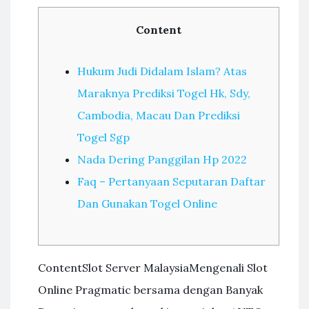
Content
Hukum Judi Didalam Islam? Atas
Maraknya Prediksi Togel Hk, Sdy,
Cambodia, Macau Dan Prediksi
Togel Sgp
Nada Dering Panggilan Hp 2022
Faq – Pertanyaan Seputaran Daftar
Dan Gunakan Togel Online
ContentSlot Server MalaysiaMengenali Slot
Online Pragmatic bersama dengan Banyak