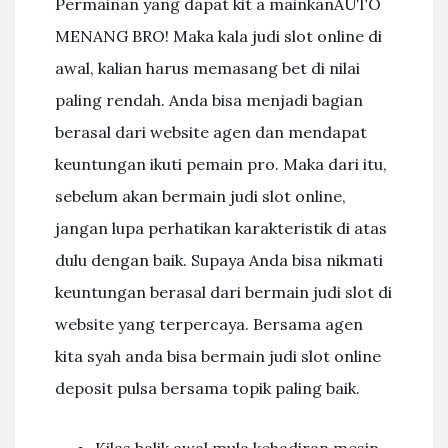
Permainan yang dapat kit a mainkanAUTO
MENANG BRO! Maka kala judi slot online di
awal, kalian harus memasang bet di nilai
paling rendah. Anda bisa menjadi bagian
berasal dari website agen dan mendapat
keuntungan ikuti pemain pro. Maka dari itu,
sebelum akan bermain judi slot online,
jangan lupa perhatikan karakteristik di atas
dulu dengan baik. Supaya Anda bisa nikmati
keuntungan berasal dari bermain judi slot di
website yang terpercaya. Bersama agen
kita syah anda bisa bermain judi slot online
deposit pulsa bersama topik paling baik.