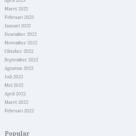
April 2023
Maret 2023
Februari 2023
Januari 2023
Desember 2022
November 2022
Oktober 2022
September 2022
Agustus 2022
Juli 2022
Mei 2022
April 2022
Maret 2022
Februari 2022
Popular