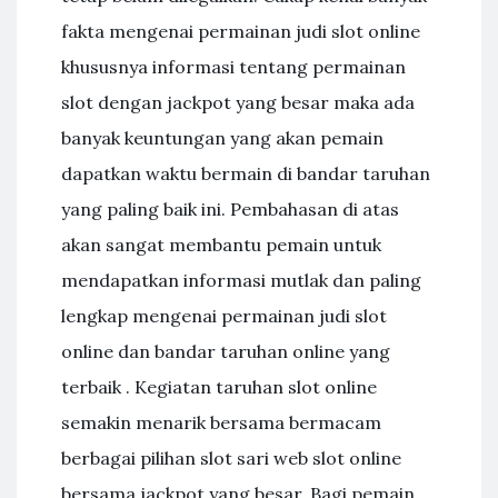
fakta mengenai permainan judi slot online
khususnya informasi tentang permainan
slot dengan jackpot yang besar maka ada
banyak keuntungan yang akan pemain
dapatkan waktu bermain di bandar taruhan
yang paling baik ini. Pembahasan di atas
akan sangat membantu pemain untuk
mendapatkan informasi mutlak dan paling
lengkap mengenai permainan judi slot
online dan bandar taruhan online yang
terbaik . Kegiatan taruhan slot online
semakin menarik bersama bermacam
berbagai pilihan slot sari web slot online
bersama jackpot yang besar. Bagi pemain