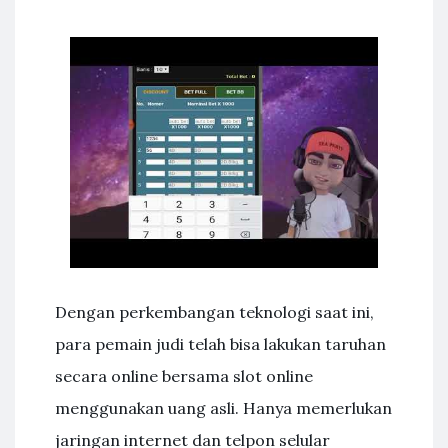
Dengan perkembangan teknologi saat ini,
para pemain judi telah bisa lakukan taruhan
secara online bersama slot online
menggunakan uang asli. Hanya memerlukan
jaringan internet dan telpon selular