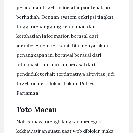
permainan togel online ataupun tebak no
berhadiah. Dengan system enkripsi tingkat
tinggi menanggung keamanan dan
kerahasian information berasal dari
member-member kami. Dia menyatakan
penangkapan ini berawal berasal dari
informasi dan laporan berasal dari
penduduk terkait terdapatnya aktivitas judi
togel online di lokasi hukum Polres
Pariaman.
Toto Macau
Nah, supaya menghilangkan mereguk
kekhawatiran suatu saat web diblokir maka