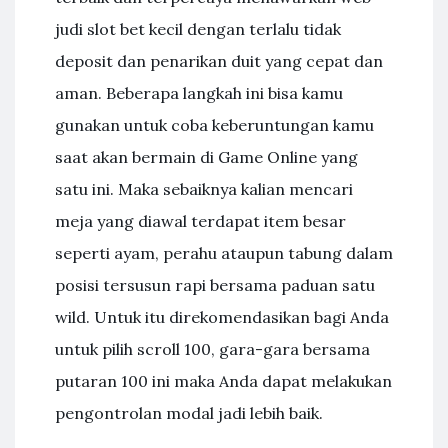
judi slot bet kecil dengan terlalu tidak
deposit dan penarikan duit yang cepat dan
aman. Beberapa langkah ini bisa kamu
gunakan untuk coba keberuntungan kamu
saat akan bermain di Game Online yang
satu ini. Maka sebaiknya kalian mencari
meja yang diawal terdapat item besar
seperti ayam, perahu ataupun tabung dalam
posisi tersusun rapi bersama paduan satu
wild. Untuk itu direkomendasikan bagi Anda
untuk pilih scroll 100, gara-gara bersama
putaran 100 ini maka Anda dapat melakukan
pengontrolan modal jadi lebih baik.