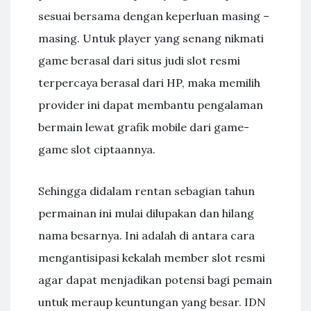
sesuai bersama dengan keperluan masing –
masing. Untuk player yang senang nikmati
game berasal dari situs judi slot resmi
terpercaya berasal dari HP, maka memilih
provider ini dapat membantu pengalaman
bermain lewat grafik mobile dari game-
game slot ciptaannya.
Sehingga didalam rentan sebagian tahun
permainan ini mulai dilupakan dan hilang
nama besarnya. Ini adalah di antara cara
mengantisipasi kekalah member slot resmi
agar dapat menjadikan potensi bagi pemain
untuk meraup keuntungan yang besar. IDN