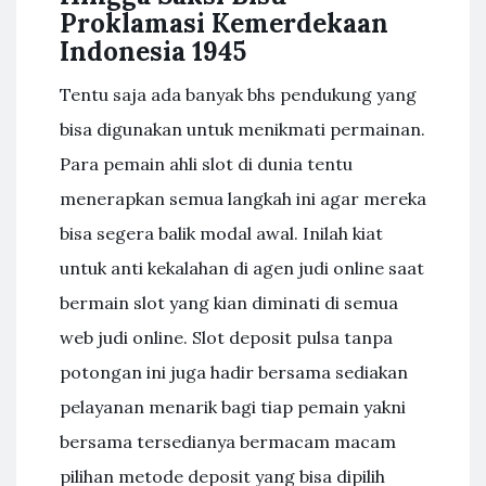
Proklamasi Kemerdekaan
Indonesia 1945
Tentu saja ada banyak bhs pendukung yang
bisa digunakan untuk menikmati permainan.
Para pemain ahli slot di dunia tentu
menerapkan semua langkah ini agar mereka
bisa segera balik modal awal. Inilah kiat
untuk anti kekalahan di agen judi online saat
bermain slot yang kian diminati di semua
web judi online. Slot deposit pulsa tanpa
potongan ini juga hadir bersama sediakan
pelayanan menarik bagi tiap pemain yakni
bersama tersedianya bermacam macam
pilihan metode deposit yang bisa dipilih