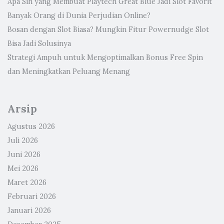
Apa Sih yang Membuat Playtech Great Blue Jadi Slot Favorit
Banyak Orang di Dunia Perjudian Online?
Bosan dengan Slot Biasa? Mungkin Fitur Powernudge Slot
Bisa Jadi Solusinya
Strategi Ampuh untuk Mengoptimalkan Bonus Free Spin
dan Meningkatkan Peluang Menang
Arsip
Agustus 2026
Juli 2026
Juni 2026
Mei 2026
Maret 2026
Februari 2026
Januari 2026