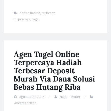
daftar
,
hadiah
,
terbesar
,
terpercaya
,
togel
Agen Togel Online
Terpercaya Hadiah
Terbesar Deposit
Murah Via Dana Solusi
Bebas Hutang Riba
Agustus 22, 2022
Nathan Butler
Uncategorized