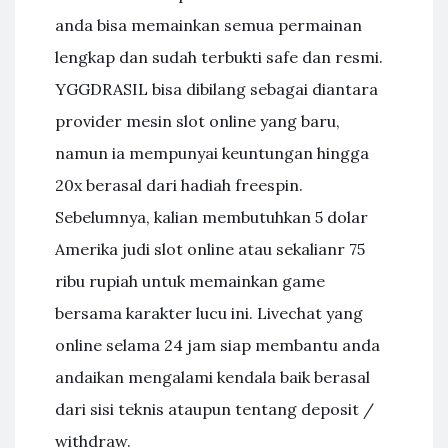
anda bisa memainkan semua permainan
lengkap dan sudah terbukti safe dan resmi.
YGGDRASIL bisa dibilang sebagai diantara
provider mesin slot online yang baru,
namun ia mempunyai keuntungan hingga
20x berasal dari hadiah freespin.
Sebelumnya, kalian membutuhkan 5 dolar
Amerika judi slot online atau sekalianr 75
ribu rupiah untuk memainkan game
bersama karakter lucu ini. Livechat yang
online selama 24 jam siap membantu anda
andaikan mengalami kendala baik berasal
dari sisi teknis ataupun tentang deposit /
withdraw.