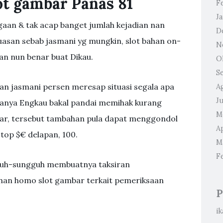
lot gambar Panas 81
F
J
gaan & tak acap banget jumlah kejadian nan
D
uasan sebab jasmani yg mungkin, slot bahan on-
N
an nun benar buat Dikau.
O
S
an jasmani persen meresap situasi segala apa
A
Ju
sanya Engkau bakal pandai memihak kurang
M
tar, tersebut tambahan pula dapat menggondol
Ap
top $€ delapan, 100.
M
F
gguh-sungguh membuatnya taksiran
an homo slot gambar terkait pemeriksaan
P
ik