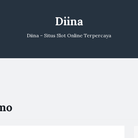
Diina
Diina – Situs Slot Online Terpercaya
emo