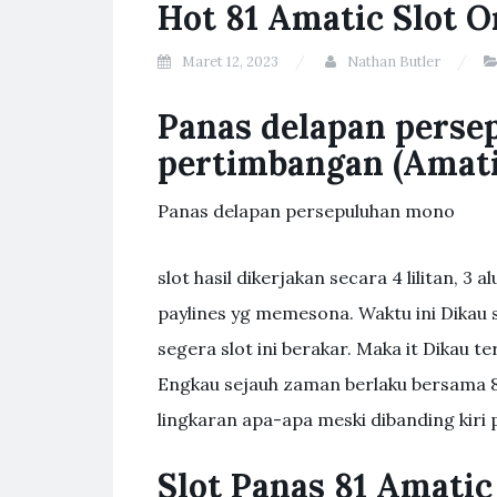
Hot 81 Amatic Slot 
Maret 12, 2023
Nathan Butler
Panas delapan perse
pertimbangan (Amati
Panas delapan persepuluhan mono
slot hasil dikerjakan secara 4 lilitan, 3
paylines yg memesona. Waktu ini Dikau 
segera slot ini berakar. Maka it Dikau te
Engkau sejauh zaman berlaku bersama 81
lingkaran apa-apa meski dibanding kiri 
Slot Panas 81 Amati