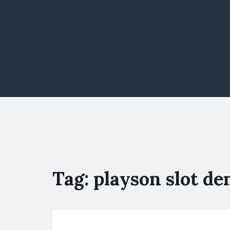
Tag:
playson slot d