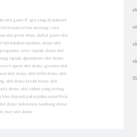
sl
itu slot game ff
,
apa yang di maksud
si
sweet bonanza biar menang
,
cara
n slot great rhino
,
daftar game slot
t idn kutukan medusa
,
demo slot
sl
 pragmatic aztec rupiah
,
demo slot
ming rupiah
,
djarumtoto slot demo
,
sl
onzo's quest slot demo
,
goonies slot
yson slot demo
,
slot 6000 demo
,
slot
Sl
ong
,
slot demo kredit besar
,
slot
 party demo
,
slot online yang sering
g bisa deposit pakai pulsa smartfren
,
lot demo indonesia
,
tambang demo
ot
,
user slot demo