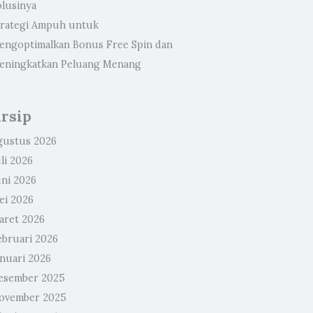
olusinya
trategi Ampuh untuk
engoptimalkan Bonus Free Spin dan
eningkatkan Peluang Menang
rsip
gustus 2026
li 2026
uni 2026
ei 2026
aret 2026
ebruari 2026
anuari 2026
esember 2025
ovember 2025