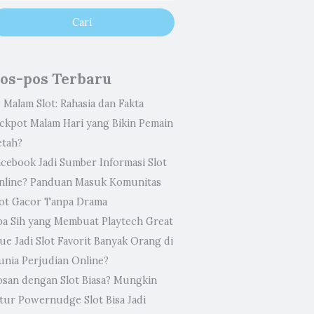
os-pos Terbaru
 Malam Slot: Rahasia dan Fakta
ackpot Malam Hari yang Bikin Pemain
etah?
acebook Jadi Sumber Informasi Slot
nline? Panduan Masuk Komunitas
lot Gacor Tanpa Drama
pa Sih yang Membuat Playtech Great
ue Jadi Slot Favorit Banyak Orang di
unia Perjudian Online?
osan dengan Slot Biasa? Mungkin
itur Powernudge Slot Bisa Jadi