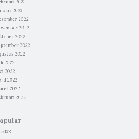
ebruari 2023
anuari 2023
esember 2022
ovember 2022
ktober 2022
eptember 2022
gustus 2022
li 2022
ei 2022
ril 2022
aret 2022
ebruari 2022
opular
an138