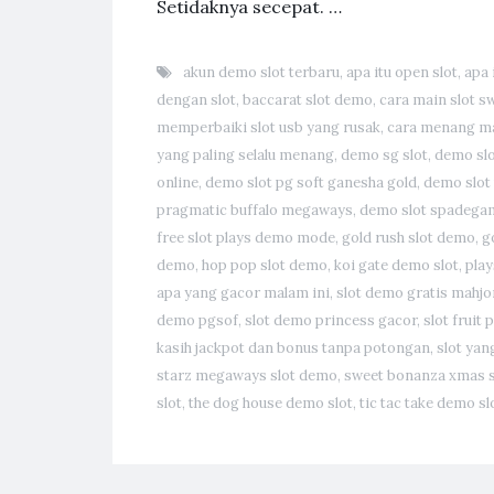
Setidaknya secepat. …
akun demo slot terbaru
,
apa itu open slot
,
apa 
dengan slot
,
baccarat slot demo
,
cara main slot 
memperbaiki slot usb yang rusak
,
cara menang mai
yang paling selalu menang
,
demo sg slot
,
demo slo
online
,
demo slot pg soft ganesha gold
,
demo slot
pragmatic buffalo megaways
,
demo slot spadega
free slot plays demo mode
,
gold rush slot demo
,
g
demo
,
hop pop slot demo
,
koi gate demo slot
,
pla
apa yang gacor malam ini
,
slot demo gratis mahj
demo pgsof
,
slot demo princess gacor
,
slot fruit
kasih jackpot dan bonus tanpa potongan
,
slot yan
starz megaways slot demo
,
sweet bonanza xmas s
slot
,
the dog house demo slot
,
tic tac take demo sl