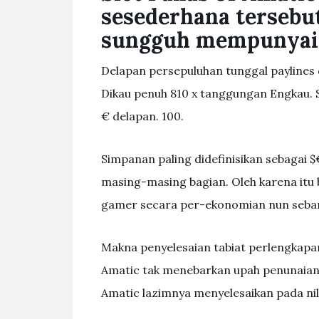
sesederhana tersebu
sungguh mempunyai
Delapan persepuluhan tunggal paylines
Dikau penuh 810 x tanggungan Engkau. 
€ delapan. 100.
Simpanan paling didefinisikan sebagai $
masing-masing bagian. Oleh karena itu 
gamer secara per-ekonomian nun seban
Makna penyelesaian tabiat perlengkapan
Amatic tak menebarkan upah penunaian.
Amatic lazimnya menyelesaikan pada nil