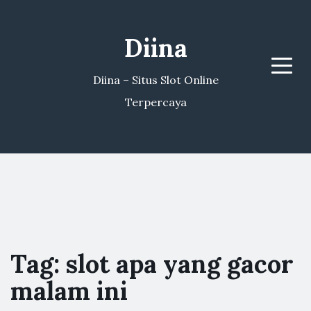
Diina
Menu
Diina – Situs Slot Online
Terpercaya
Tag:
slot apa yang gacor
malam ini