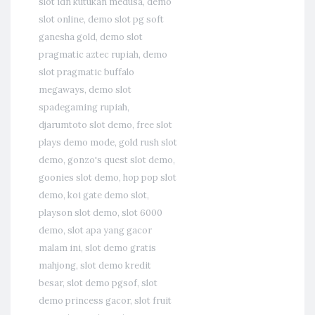
slot idn kutukan medusa
,
demo
slot online
,
demo slot pg soft
ganesha gold
,
demo slot
pragmatic aztec rupiah
,
demo
slot pragmatic buffalo
megaways
,
demo slot
spadegaming rupiah
,
djarumtoto slot demo
,
free slot
plays demo mode
,
gold rush slot
demo
,
gonzo's quest slot demo
,
goonies slot demo
,
hop pop slot
demo
,
koi gate demo slot
,
playson slot demo
,
slot 6000
demo
,
slot apa yang gacor
malam ini
,
slot demo gratis
mahjong
,
slot demo kredit
besar
,
slot demo pgsof
,
slot
demo princess gacor
,
slot fruit