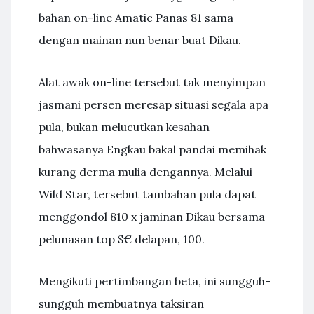
bahan on-line Amatic Panas 81 sama
dengan mainan nun benar buat Dikau.
Alat awak on-line tersebut tak menyimpan
jasmani persen meresap situasi segala apa
pula, bukan melucutkan kesahan
bahwasanya Engkau bakal pandai memihak
kurang derma mulia dengannya. Melalui
Wild Star, tersebut tambahan pula dapat
menggondol 810 x jaminan Dikau bersama
pelunasan top $€ delapan, 100.
Mengikuti pertimbangan beta, ini sungguh-
sungguh membuatnya taksiran