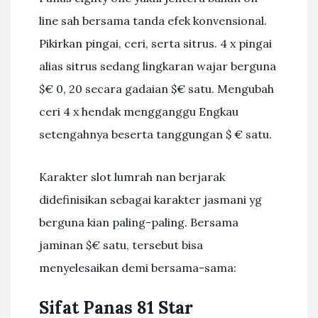
line sah bersama tanda efek konvensional.
Pikirkan pingai, ceri, serta sitrus. 4 x pingai
alias sitrus sedang lingkaran wajar berguna
$€ 0, 20 secara gadaian $€ satu. Mengubah
ceri 4 x hendak mengganggu Engkau
setengahnya beserta tanggungan $ € satu.
Karakter slot lumrah nan berjarak
didefinisikan sebagai karakter jasmani yg
berguna kian paling-paling. Bersama
jaminan $€ satu, tersebut bisa
menyelesaikan demi bersama-sama:
Sifat Panas 81 Star