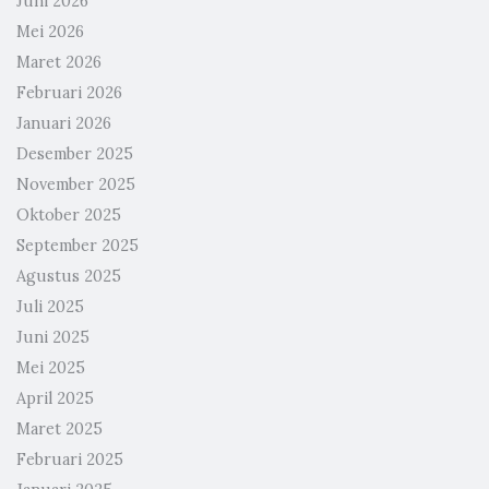
Juni 2026
Mei 2026
Maret 2026
Februari 2026
Januari 2026
Desember 2025
November 2025
Oktober 2025
September 2025
Agustus 2025
Juli 2025
Juni 2025
Mei 2025
April 2025
Maret 2025
Februari 2025