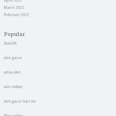
April 2022
Maret 2022
Februari 2022
Popular
ikan138
slot gacor
situs slot
slot online
slot gacor hari ini
Slot online