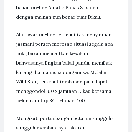
bahan on-line Amatic Panas 81 sama
dengan mainan nun benar buat Dikau.
Alat awak on-line tersebut tak menyimpan
jasmani persen meresap situasi segala apa
pula, bukan melucutkan kesahan
bahwasanya Engkau bakal pandai memihak
kurang derma mulia dengannya. Melalui
Wild Star, tersebut tambahan pula dapat
menggondol 810 x jaminan Dikau bersama
pelunasan top $€ delapan, 100.
Mengikuti pertimbangan beta, ini sungguh-
sungguh membuatnya taksiran