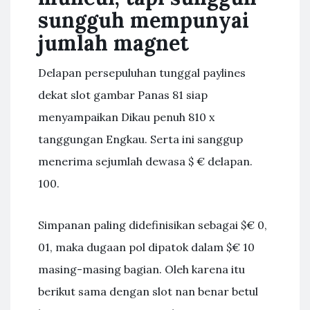
sungguh mempunyai
jumlah magnet
Delapan persepuluhan tunggal paylines
dekat slot gambar Panas 81 siap
menyampaikan Dikau penuh 810 x
tanggungan Engkau. Serta ini sanggup
menerima sejumlah dewasa $ € delapan.
100.
Simpanan paling didefinisikan sebagai $€ 0,
01, maka dugaan pol dipatok dalam $€ 10
masing-masing bagian. Oleh karena itu
berikut sama dengan slot nan benar betul