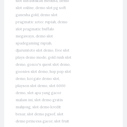
slot idn kutukan medusa
,
demo
slot online
,
demo slot pg soft
ganesha gold
,
demo slot
pragmatic aztec rupiah
,
demo
slot pragmatic buffalo
megaways
,
demo slot
spadegaming rupiah
,
djarumtoto slot demo
,
free slot
plays demo mode
,
gold rush slot
demo
,
gonzo's quest slot demo
,
goonies slot demo
,
hop pop slot
demo
,
koi gate demo slot
,
playson slot demo
,
slot 6000
demo
,
slot apa yang gacor
malam ini
,
slot demo gratis
mahjong
,
slot demo kredit
besar
,
slot demo pgsof
,
slot
demo princess gacor
,
slot fruit