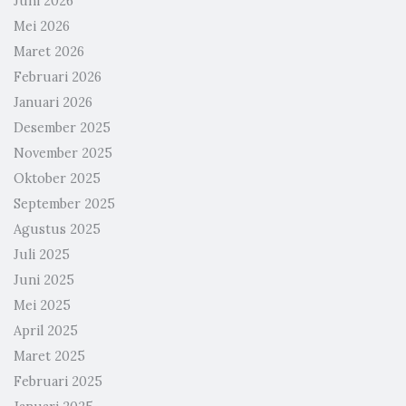
Juni 2026
Mei 2026
Maret 2026
Februari 2026
Januari 2026
Desember 2025
November 2025
Oktober 2025
September 2025
Agustus 2025
Juli 2025
Juni 2025
Mei 2025
April 2025
Maret 2025
Februari 2025