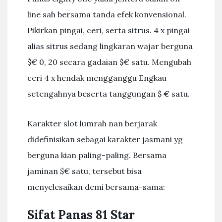
line sah bersama tanda efek konvensional.
Pikirkan pingai, ceri, serta sitrus. 4 x pingai
alias sitrus sedang lingkaran wajar berguna
$€ 0, 20 secara gadaian $€ satu. Mengubah
ceri 4 x hendak mengganggu Engkau
setengahnya beserta tanggungan $ € satu.
Karakter slot lumrah nan berjarak
didefinisikan sebagai karakter jasmani yg
berguna kian paling-paling. Bersama
jaminan $€ satu, tersebut bisa
menyelesaikan demi bersama-sama:
Sifat Panas 81 Star