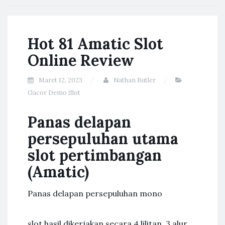
Hot 81 Amatic Slot
Online Review
Maret 12, 2023
Nathan Butler
Gacor Demo Slot
Panas delapan
persepuluhan utama
slot pertimbangan
(Amatic)
Panas delapan persepuluhan mono
slot hasil dikerjakan secara 4 lilitan, 3 alur