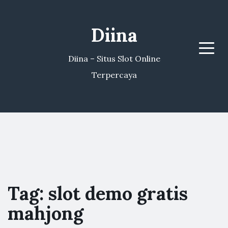
Diina
Menu
Diina – Situs Slot Online
Terpercaya
Tag:
slot demo gratis
mahjong