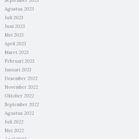
September 2023
Agustus 2023
Juli 2023
Juni 2023
Mei 2023
April 2023
Maret 2023
Februari 2023
Januari 2023
Desember 2022
November 2022
Oktober 2022
September 2022
Agustus 2022
Juli 2022
Mei 2022