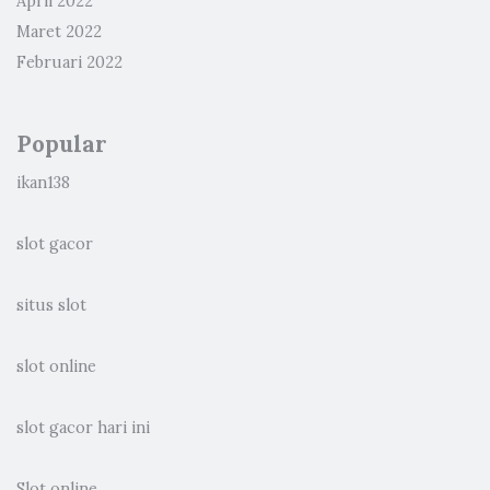
April 2022
Maret 2022
Februari 2022
Popular
ikan138
slot gacor
situs slot
slot online
slot gacor hari ini
Slot online