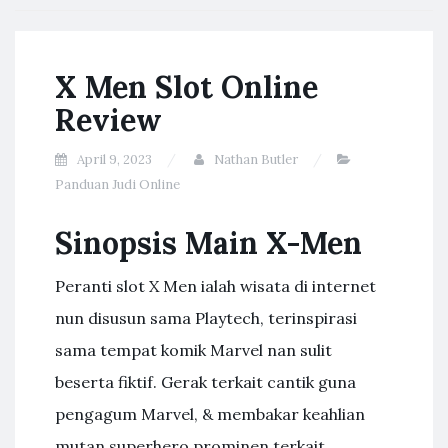
X Men Slot Online
Review
April 9, 2023
Nathan Butler
Panduan Judi Online
Sinopsis Main X-Men
Peranti slot X Men ialah wisata di internet
nun disusun sama Playtech, terinspirasi
sama tempat komik Marvel nan sulit
beserta fiktif. Gerak terkait cantik guna
pengagum Marvel, & membakar keahlian
mutan superhero prominen terkait.