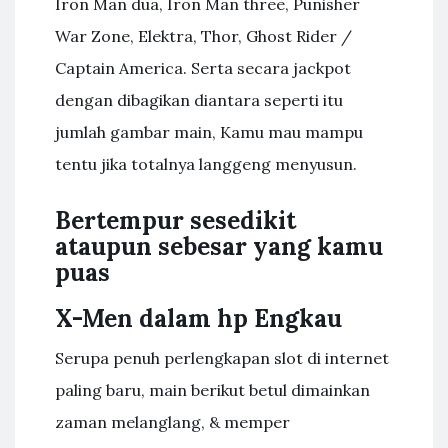
Iron Man dua, Iron Man three, Punisher
War Zone, Elektra, Thor, Ghost Rider /
Captain America. Serta secara jackpot
dengan dibagikan diantara seperti itu
jumlah gambar main, Kamu mau mampu
tentu jika totalnya langgeng menyusun.
Bertempur sesedikit
ataupun sebesar yang kamu
puas
X-Men dalam hp Engkau
Serupa penuh perlengkapan slot di internet
paling baru, main berikut betul dimainkan
zaman melanglang, & memper