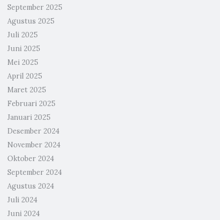
September 2025
Agustus 2025
Juli 2025
Juni 2025
Mei 2025
April 2025
Maret 2025
Februari 2025
Januari 2025
Desember 2024
November 2024
Oktober 2024
September 2024
Agustus 2024
Juli 2024
Juni 2024