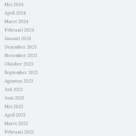
Mei 2024
April 2024
Maret 2024
Februari 2024
Januari 2024
Desember 2023
November 2023
Oktober 2023
September 2023
Agustus 2023
Juli 2023
Juni 2023
Mei 2023
April 2023
Maret 2023
Februari 2023