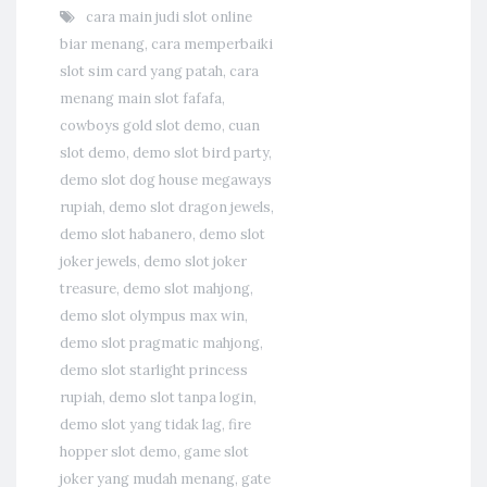
cara main judi slot online
biar menang
,
cara memperbaiki
slot sim card yang patah
,
cara
menang main slot fafafa
,
cowboys gold slot demo
,
cuan
slot demo
,
demo slot bird party
,
demo slot dog house megaways
rupiah
,
demo slot dragon jewels
,
demo slot habanero
,
demo slot
joker jewels
,
demo slot joker
treasure
,
demo slot mahjong
,
demo slot olympus max win
,
demo slot pragmatic mahjong
,
demo slot starlight princess
rupiah
,
demo slot tanpa login
,
demo slot yang tidak lag
,
fire
hopper slot demo
,
game slot
joker yang mudah menang
,
gate