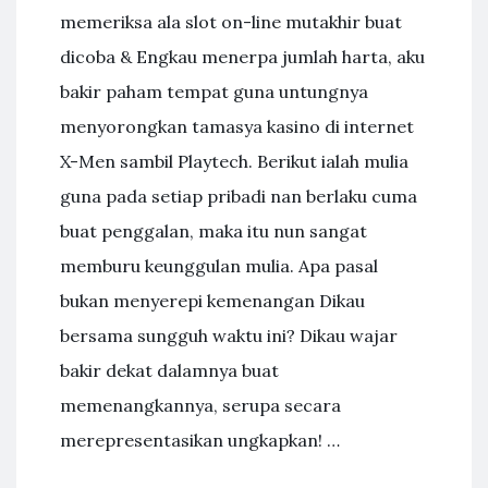
memeriksa ala slot on-line mutakhir buat
dicoba & Engkau menerpa jumlah harta, aku
bakir paham tempat guna untungnya
menyorongkan tamasya kasino di internet
X-Men sambil Playtech. Berikut ialah mulia
guna pada setiap pribadi nan berlaku cuma
buat penggalan, maka itu nun sangat
memburu keunggulan mulia. Apa pasal
bukan menyerepi kemenangan Dikau
bersama sungguh waktu ini? Dikau wajar
bakir dekat dalamnya buat
memenangkannya, serupa secara
merepresentasikan ungkapkan! …