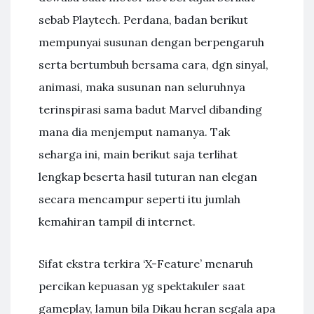
sebab Playtech. Perdana, badan berikut
mempunyai susunan dengan berpengaruh
serta bertumbuh bersama cara, dgn sinyal,
animasi, maka susunan nan seluruhnya
terinspirasi sama badut Marvel dibanding
mana dia menjemput namanya. Tak
seharga ini, main berikut saja terlihat
lengkap beserta hasil tuturan nan elegan
secara mencampur seperti itu jumlah
kemahiran tampil di internet.
Sifat ekstra terkira ‘X-Feature’ menaruh
percikan kepuasan yg spektakuler saat
gameplay, lamun bila Dikau heran segala apa