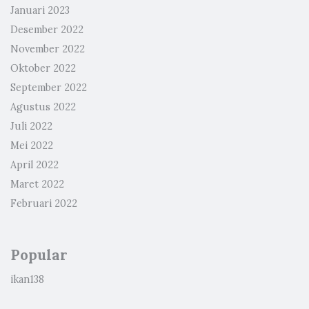
Januari 2023
Desember 2022
November 2022
Oktober 2022
September 2022
Agustus 2022
Juli 2022
Mei 2022
April 2022
Maret 2022
Februari 2022
Popular
ikan138