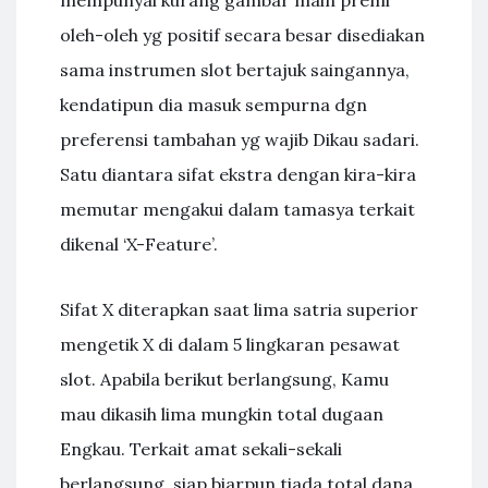
mempunyai kurang gambar main premi
oleh-oleh yg positif secara besar disediakan
sama instrumen slot bertajuk saingannya,
kendatipun dia masuk sempurna dgn
preferensi tambahan yg wajib Dikau sadari.
Satu diantara sifat ekstra dengan kira-kira
memutar mengakui dalam tamasya terkait
dikenal ‘X-Feature’.
Sifat X diterapkan saat lima satria superior
mengetik X di dalam 5 lingkaran pesawat
slot. Apabila berikut berlangsung, Kamu
mau dikasih lima mungkin total dugaan
Engkau. Terkait amat sekali-sekali
berlangsung, siap biarpun tiada total dana