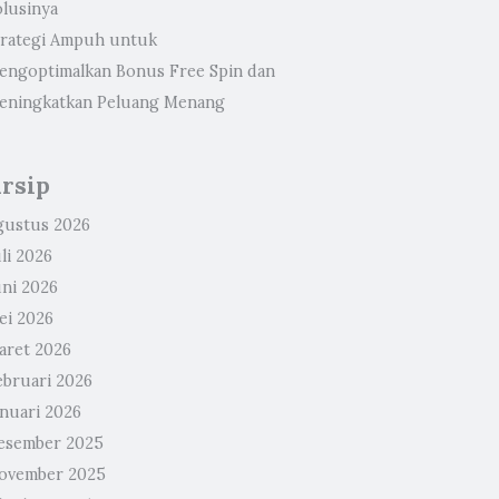
olusinya
trategi Ampuh untuk
engoptimalkan Bonus Free Spin dan
eningkatkan Peluang Menang
rsip
gustus 2026
li 2026
uni 2026
ei 2026
aret 2026
ebruari 2026
anuari 2026
esember 2025
ovember 2025