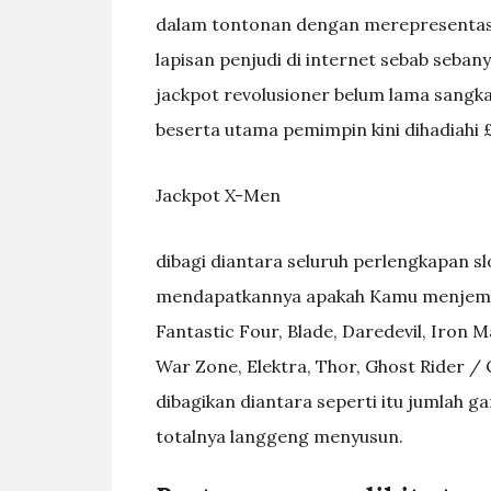
dalam tontonan dengan merepresentasi
lapisan penjudi di internet sebab seban
jackpot revolusioner belum lama sangk
beserta utama pemimpin kini dihadiahi £ 
Jackpot X-Men
dibagi diantara seluruh perlengkapan sl
mendapatkannya apakah Kamu menjempu
Fantastic Four, Blade, Daredevil, Iron 
War Zone, Elektra, Thor, Ghost Rider /
dibagikan diantara seperti itu jumlah
totalnya langgeng menyusun.