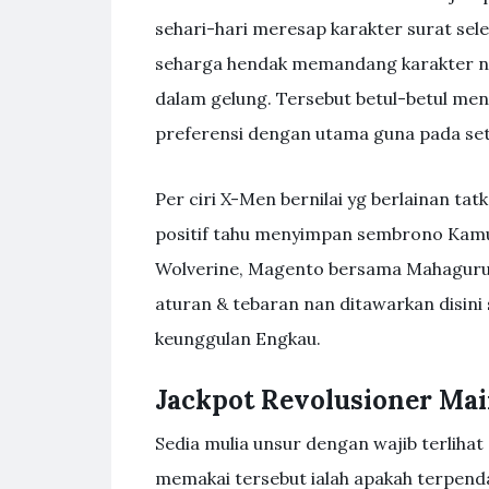
sehari-hari meresap karakter surat se
seharga hendak memandang karakter n
dalam gelung. Tersebut betul-betul men
preferensi dengan utama guna pada set
Per ciri X-Men bernilai yg berlainan tatk
positif tahu menyimpan sembrono Kamu
Wolverine, Magento bersama Mahaguru X
aturan & tebaran nan ditawarkan disin
keunggulan Engkau.
Jackpot Revolusioner Ma
Sedia mulia unsur dengan wajib terlihat
memakai tersebut ialah apakah terpenda