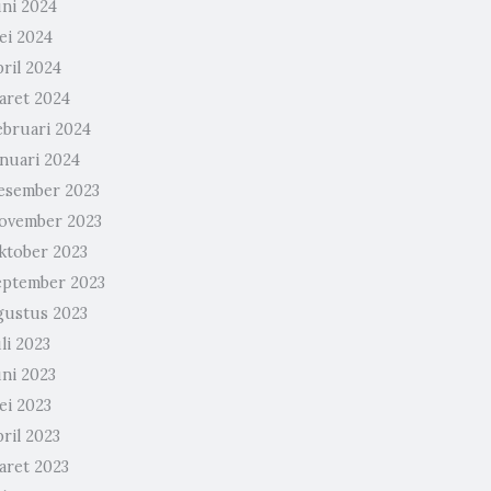
uni 2024
ei 2024
ril 2024
aret 2024
ebruari 2024
anuari 2024
esember 2023
ovember 2023
ktober 2023
eptember 2023
gustus 2023
li 2023
uni 2023
ei 2023
ril 2023
aret 2023