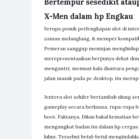
Bertempur sesedikit atau
X-Men dalam hp Engkau
Serupa penuh perlengkapan slot di inter
zaman melanglang, & memper kompatibi
Pemeran sanggup meninjau menghidupka
merepresentasikan berpunya dekat dunia
mengantri, memuat kala diantara peng
jalan masuk pada pc desktop, itu meru
Jentera slot seluler bertambah ulung ser
gameplay secara berkuasa, rupa-rupa be
boot. Faktanya, Dikau bakal kematian be
mengangkat badan itu dalam hp cergas 
luhur. Tersebut betul-betul mengindahka