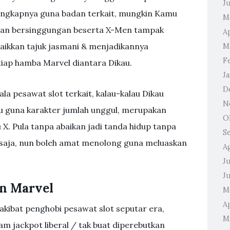
J
lengkapnya guna badan terkait, mungkin Kamu
M
an bersinggungan beserta X-Men tampak
Ap
aikkan tajuk jasmani & menjadikannya
M
F
iap hamba Marvel diantara Dikau.
J
D
ala pesawat slot terkait, kalau-kalau Dikau
N
 guna karakter jumlah unggul, merupakan
O
. Pula tanpa abaikan jadi tanda hidup tanpa
S
i saja, nun boleh amat menolong guna meluaskan
A
Ju
J
in Marvel
M
Ap
 akibat penghobi pesawat slot seputar era,
M
m jackpot liberal / tak buat diperebutkan