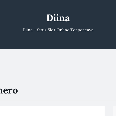
Diina
Diina – Situs Slot Online Terpercaya
nero