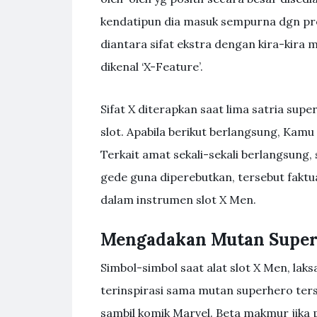
kendatipun dia masuk sempurna dgn pre
diantara sifat ekstra dengan kira-kira
dikenal ‘X-Feature’.
Sifat X diterapkan saat lima satria sup
slot. Apabila berikut berlangsung, Kam
Terkait amat sekali-sekali berlangsung, 
gede guna diperebutkan, tersebut fakt
dalam instrumen slot X Men.
Mengadakan Mutan Super
Simbol-simbol saat alat slot X Men, lak
terinspirasi sama mutan superhero ter
sambil komik Marvel. Beta makmur jika