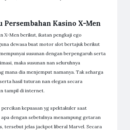
u Persembahan Kasino X-Men
X-Men berikut, ikatan pengkaji ego
una dewasa buat motor slot bertajuk berikut
ut mempunyai susunan dengan berpengaruh serta
nimasi, maka susunan nan seluruhnya
ding mana dia menjemput namanya. Tak seharga
beserta hasil tuturan nan elegan secara
 tampil di internet.
h percikan kepuasan yg spektakuler saat
la apa dengan sebetulnya menampung getaran
 tersebut jelas jackpot liberal Marvel. Secara