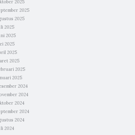
ktober 2025
eptember 2025
gustus 2025
li 2025
uni 2025
ei 2025
pril 2025
aret 2025
ebruari 2025
anuari 2025
esember 2024
ovember 2024
ktober 2024
eptember 2024
gustus 2024
li 2024