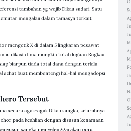
O
ferensi tambahan yg wajib Dikau sadari. Satu
S
 memutar mengakui dalam tamasya terkait
A
Ju
J
M
erior mengetik X di dalam 5 lingkaran pesawat
A
u mau dikasih lima mungkin total dugaan Engkau.
M
siap biarpun tiada total dana dengan terlalu
F
ual sehat buat membentengi hal-hal mengadopsi
J
D
N
hero Tersebut
O
S
sana secara agak-agak Dikau sangka, seluruhnya
A
sohor pada keahlian dengan disusun kenamaan
Ju
 penyusun sangka menyelenggarakan porsi