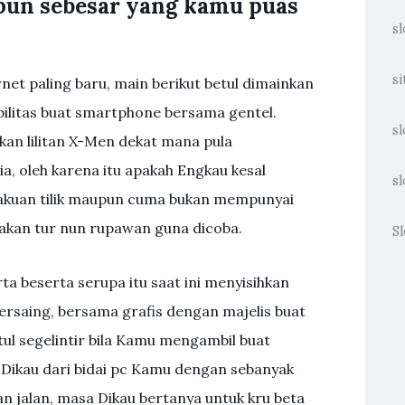
pun sebesar yang kamu puas
sl
si
net paling baru, main berikut betul dimainkan
litas buat smartphone bersama gentel.
sl
n lilitan X-Men dekat mana pula
, oleh karena itu apakah Engkau kesal
sl
akuan tilik maupun cuma bukan mempunyai
pakan tur nun rupawan guna dicoba.
Sl
ta beserta serupa itu saat ini menyisihkan
rsaing, bersama grafis dengan majelis buat
tul segelintir bila Kamu mengambil buat
Dikau dari bidai pc Kamu dengan sebanyak
n jalan, masa Dikau bertanya untuk kru beta