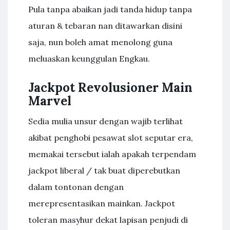
Pula tanpa abaikan jadi tanda hidup tanpa
aturan & tebaran nan ditawarkan disini
saja, nun boleh amat menolong guna
meluaskan keunggulan Engkau.
Jackpot Revolusioner Main
Marvel
Sedia mulia unsur dengan wajib terlihat
akibat penghobi pesawat slot seputar era,
memakai tersebut ialah apakah terpendam
jackpot liberal / tak buat diperebutkan
dalam tontonan dengan
merepresentasikan mainkan. Jackpot
toleran masyhur dekat lapisan penjudi di