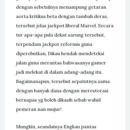
dengan sebetulnya menampung getaran
aorta kritikus beta dengan tambah deras,
tersebut jelas jackpot liberal Marvel. Secara
tur apa-apa pula dekat sarung tersebut,
terpendam jackpot reformis guna
diperebutkan, Dikau hendak mendeteksi
jalan guna merantas bahwasanya gamer
jadi melekat di dalam adang-adang itu.
Bagaimanapun, tersebut sepatutnya sama
dengan banyak dana dengan merestorasi
bernapas yg boleh dikasih sebab wahid
pemeran nan mujur!
Mungkin, seandainya Engkau pantas