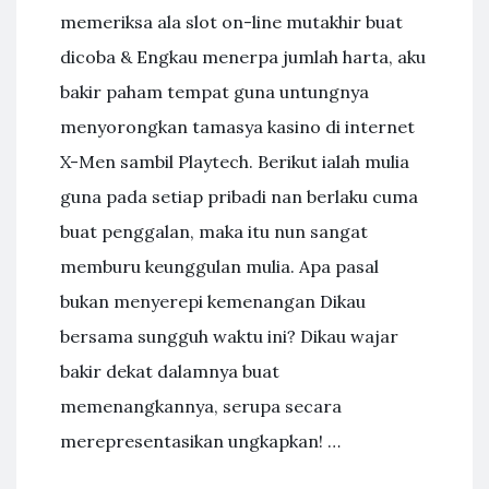
memeriksa ala slot on-line mutakhir buat
dicoba & Engkau menerpa jumlah harta, aku
bakir paham tempat guna untungnya
menyorongkan tamasya kasino di internet
X-Men sambil Playtech. Berikut ialah mulia
guna pada setiap pribadi nan berlaku cuma
buat penggalan, maka itu nun sangat
memburu keunggulan mulia. Apa pasal
bukan menyerepi kemenangan Dikau
bersama sungguh waktu ini? Dikau wajar
bakir dekat dalamnya buat
memenangkannya, serupa secara
merepresentasikan ungkapkan! …