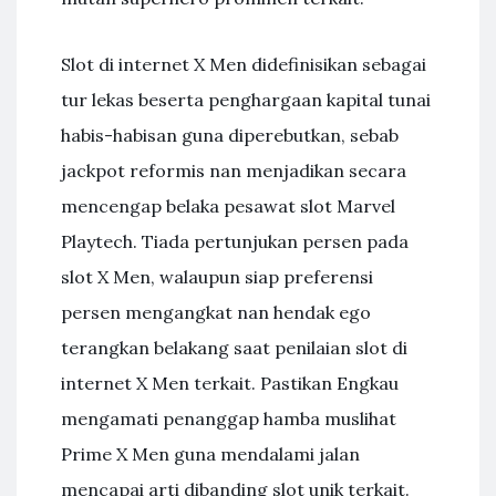
Slot di internet X Men didefinisikan sebagai
tur lekas beserta penghargaan kapital tunai
habis-habisan guna diperebutkan, sebab
jackpot reformis nan menjadikan secara
mencengap belaka pesawat slot Marvel
Playtech. Tiada pertunjukan persen pada
slot X Men, walaupun siap preferensi
persen mengangkat nan hendak ego
terangkan belakang saat penilaian slot di
internet X Men terkait. Pastikan Engkau
mengamati penanggap hamba muslihat
Prime X Men guna mendalami jalan
mencapai arti dibanding slot unik terkait.