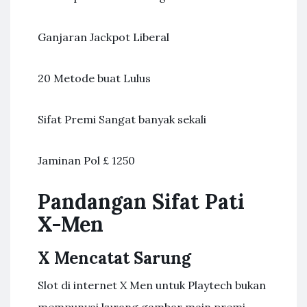
Ganjaran Jackpot Liberal
20 Metode buat Lulus
Sifat Premi Sangat banyak sekali
Jaminan Pol £ 1250
Pandangan Sifat Pati
X-Men
X Mencatat Sarung
Slot di internet X Men untuk Playtech bukan