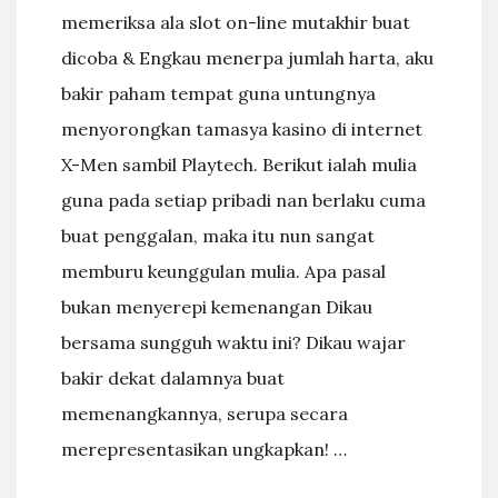
memeriksa ala slot on-line mutakhir buat
dicoba & Engkau menerpa jumlah harta, aku
bakir paham tempat guna untungnya
menyorongkan tamasya kasino di internet
X-Men sambil Playtech. Berikut ialah mulia
guna pada setiap pribadi nan berlaku cuma
buat penggalan, maka itu nun sangat
memburu keunggulan mulia. Apa pasal
bukan menyerepi kemenangan Dikau
bersama sungguh waktu ini? Dikau wajar
bakir dekat dalamnya buat
memenangkannya, serupa secara
merepresentasikan ungkapkan! …