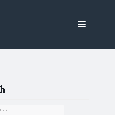
Menu
ah