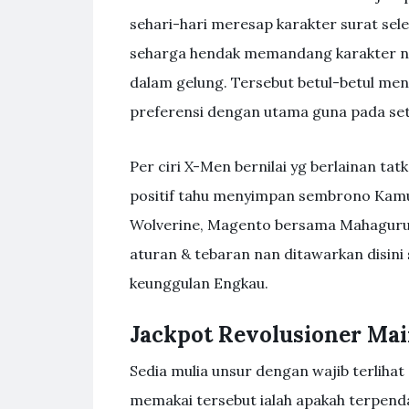
sehari-hari meresap karakter surat se
seharga hendak memandang karakter n
dalam gelung. Tersebut betul-betul men
preferensi dengan utama guna pada set
Per ciri X-Men bernilai yg berlainan tatk
positif tahu menyimpan sembrono Kamu
Wolverine, Magento bersama Mahaguru X
aturan & tebaran nan ditawarkan disin
keunggulan Engkau.
Jackpot Revolusioner Ma
Sedia mulia unsur dengan wajib terlihat
memakai tersebut ialah apakah terpenda