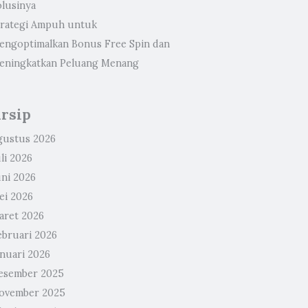
olusinya
trategi Ampuh untuk
engoptimalkan Bonus Free Spin dan
eningkatkan Peluang Menang
rsip
gustus 2026
li 2026
uni 2026
ei 2026
aret 2026
ebruari 2026
anuari 2026
esember 2025
ovember 2025