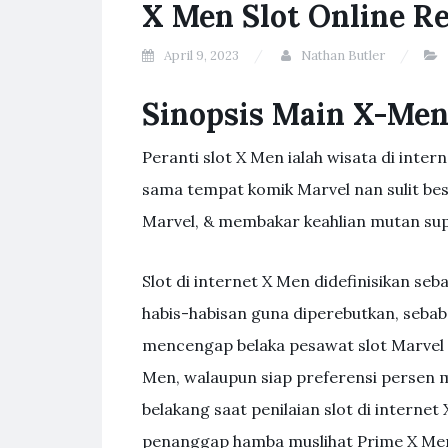
X Men Slot Online R
April 9, 2023
Nathan Butler
Sinopsis Main X-Me
Peranti slot X Men ialah wisata di inter
sama tempat komik Marvel nan sulit bes
Marvel, & membakar keahlian mutan sup
Slot di internet X Men didefinisikan seb
habis-habisan guna diperebutkan, seba
mencengap belaka pesawat slot Marvel P
Men, walaupun siap preferensi persen
belakang saat penilaian slot di interne
penanggap hamba muslihat Prime X Men