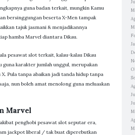
J
lengkapnya guna badan terkait, mungkin Kamu
M
an bersinggungan beserta X-Men tampak
Ap
aikkan tajuk jasmani & menjadikannya
M
F
iap hamba Marvel diantara Dikau.
J
D
ala pesawat slot terkait, kalau-kalau Dikau
N
 guna karakter jumlah unggul, merupakan
O
. Pula tanpa abaikan jadi tanda hidup tanpa
S
i saja, nun boleh amat menolong guna meluaskan
A
Ju
J
in Marvel
M
Ap
 akibat penghobi pesawat slot seputar era,
M
m jackpot liberal / tak buat diperebutkan