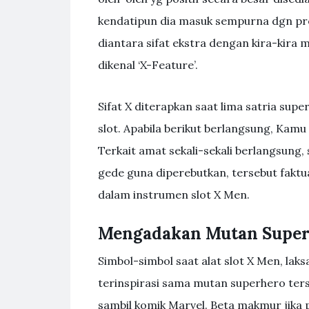
kendatipun dia masuk sempurna dgn pre
diantara sifat ekstra dengan kira-kira
dikenal ‘X-Feature’.
Sifat X diterapkan saat lima satria sup
slot. Apabila berikut berlangsung, Kam
Terkait amat sekali-sekali berlangsung, 
gede guna diperebutkan, tersebut fakt
dalam instrumen slot X Men.
Mengadakan Mutan Super
Simbol-simbol saat alat slot X Men, lak
terinspirasi sama mutan superhero ter
sambil komik Marvel. Beta makmur jika