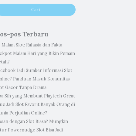
os-pos Terbaru
 Malam Slot: Rahasia dan Fakta
ackpot Malam Hari yang Bikin Pemain
etah?
acebook Jadi Sumber Informasi Slot
nline? Panduan Masuk Komunitas
lot Gacor Tanpa Drama
pa Sih yang Membuat Playtech Great
ue Jadi Slot Favorit Banyak Orang di
unia Perjudian Online?
osan dengan Slot Biasa? Mungkin
itur Powernudge Slot Bisa Jadi