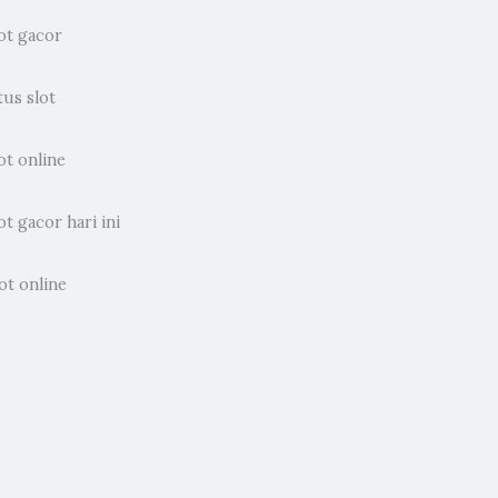
ot gacor
tus slot
ot online
ot gacor hari ini
ot online