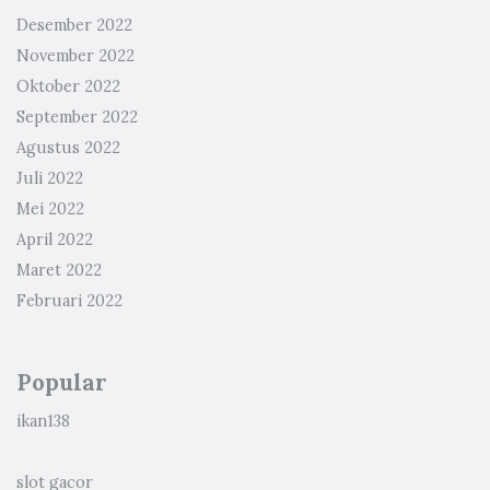
Desember 2022
November 2022
Oktober 2022
September 2022
Agustus 2022
Juli 2022
Mei 2022
April 2022
Maret 2022
Februari 2022
Popular
ikan138
slot gacor