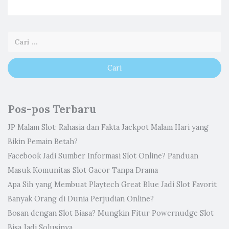
Pos-pos Terbaru
JP Malam Slot: Rahasia dan Fakta Jackpot Malam Hari yang
Bikin Pemain Betah?
Facebook Jadi Sumber Informasi Slot Online? Panduan
Masuk Komunitas Slot Gacor Tanpa Drama
Apa Sih yang Membuat Playtech Great Blue Jadi Slot Favorit
Banyak Orang di Dunia Perjudian Online?
Bosan dengan Slot Biasa? Mungkin Fitur Powernudge Slot
Bisa Jadi Solusinya