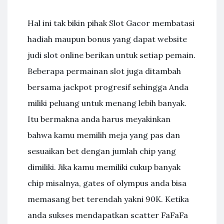
Hal ini tak bikin pihak Slot Gacor membatasi
hadiah maupun bonus yang dapat website
judi slot online berikan untuk setiap pemain.
Beberapa permainan slot juga ditambah
bersama jackpot progresif sehingga Anda
miliki peluang untuk menang lebih banyak.
Itu bermakna anda harus meyakinkan
bahwa kamu memilih meja yang pas dan
sesuaikan bet dengan jumlah chip yang
dimiliki. Jika kamu memiliki cukup banyak
chip misalnya, gates of olympus anda bisa
memasang bet terendah yakni 90K. Ketika
anda sukses mendapatkan scatter FaFaFa