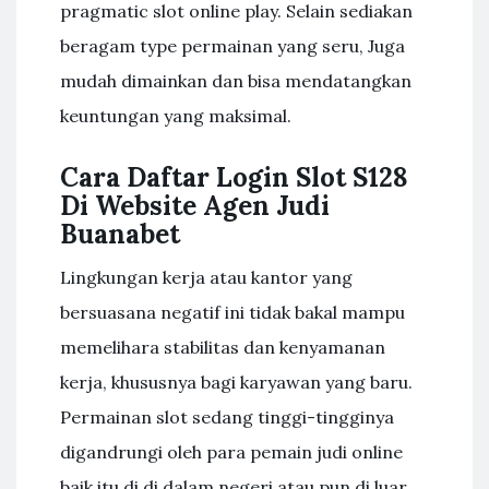
pragmatic slot online play. Selain sediakan
beragam type permainan yang seru, Juga
mudah dimainkan dan bisa mendatangkan
keuntungan yang maksimal.
Cara Daftar Login Slot S128
Di Website Agen Judi
Buanabet
Lingkungan kerja atau kantor yang
bersuasana negatif ini tidak bakal mampu
memelihara stabilitas dan kenyamanan
kerja, khususnya bagi karyawan yang baru.
Permainan slot sedang tinggi-tingginya
digandrungi oleh para pemain judi online
baik itu di di dalam negeri atau pun di luar