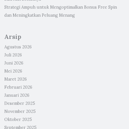
Strategi Ampuh untuk Mengoptimalkan Bonus Free Spin
dan Meningkatkan Peluang Menang
Arsip
Agustus 2026
Juli 2026
Juni 2026
Mei 2026
Maret 2026
Februari 2026
Januari 2026
Desember 2025
November 2025
Oktober 2025
September 2025