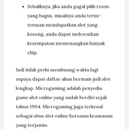
Sebaliknya, jika anda gagal pilih room
yang bagus, misalnya anda terus-
terusan mendapatkan slot yang
kosong, anda dapat melewatkan
kesempatan memenangkan banyak
chip.
Jadi tidak perlu membuang waktu lagi
supaya dapat daftar akun bermain judi slot
lengkap. Microgaming adalah penyedia
game slot online yang sudah berdiri sejak
tahun 1994. Microgaming juga terkenal
sebagai situs slot online bersama keamanan
yang terjamin.