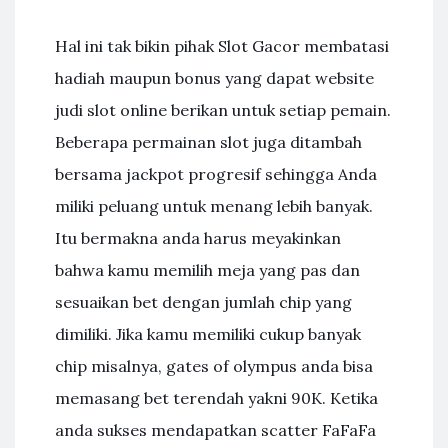
Hal ini tak bikin pihak Slot Gacor membatasi
hadiah maupun bonus yang dapat website
judi slot online berikan untuk setiap pemain.
Beberapa permainan slot juga ditambah
bersama jackpot progresif sehingga Anda
miliki peluang untuk menang lebih banyak.
Itu bermakna anda harus meyakinkan
bahwa kamu memilih meja yang pas dan
sesuaikan bet dengan jumlah chip yang
dimiliki. Jika kamu memiliki cukup banyak
chip misalnya, gates of olympus anda bisa
memasang bet terendah yakni 90K. Ketika
anda sukses mendapatkan scatter FaFaFa