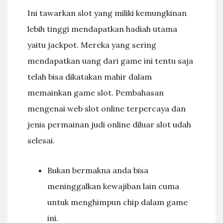
Ini tawarkan slot yang miliki kemungkinan
lebih tinggi mendapatkan hadiah utama
yaitu jackpot. Mereka yang sering
mendapatkan uang dari game ini tentu saja
telah bisa dikatakan mahir dalam
memainkan game slot. Pembahasan
mengenai web slot online terpercaya dan
jenis permainan judi online diluar slot udah
selesai.
Bukan bermakna anda bisa
meninggalkan kewajiban lain cuma
untuk menghimpun chip dalam game
ini.