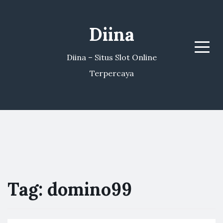
Diina
Menu
Diina – Situs Slot Online
Terpercaya
Tag:
domino99