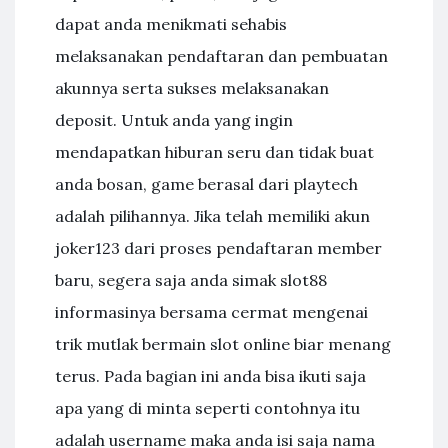
dapat anda menikmati sehabis
melaksanakan pendaftaran dan pembuatan
akunnya serta sukses melaksanakan
deposit. Untuk anda yang ingin
mendapatkan hiburan seru dan tidak buat
anda bosan, game berasal dari playtech
adalah pilihannya. Jika telah memiliki akun
joker123 dari proses pendaftaran member
baru, segera saja anda simak slot88
informasinya bersama cermat mengenai
trik mutlak bermain slot online biar menang
terus. Pada bagian ini anda bisa ikuti saja
apa yang di minta seperti contohnya itu
adalah username maka anda isi saja nama