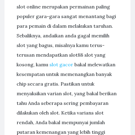
slot online merupakan permainan paling
populer gara-gara sangat menantang bagi
para pemain di dalam melakukan taruhan.
Sebaliknya, andaikan anda gagal memilih
slot yang bagus, misalnya kamu terus-
terusan mendapatkan slot88 slot yang
kosong, kamu
slot gacor
bakal melewatkan
kesempatan untuk memenangkan banyak
chip secara gratis. Pastikan untuk
menyaksikan varian slot, yang bakal berikan
tahu Anda seberapa sering pembayaran
dilakukan oleh slot. Ketika varians slot
rendah, Anda bakal mempunyai jumlah
putaran kemenangan yang lebih tinggi