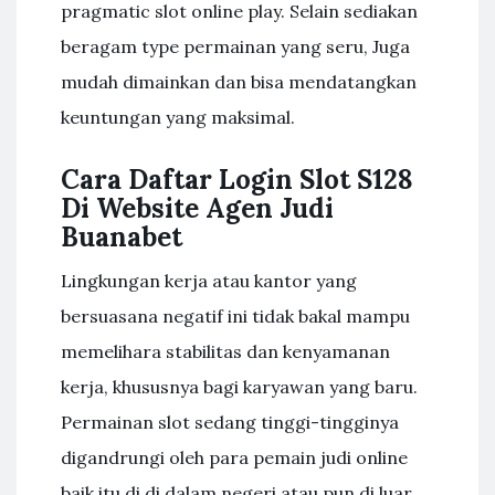
pragmatic slot online play. Selain sediakan
beragam type permainan yang seru, Juga
mudah dimainkan dan bisa mendatangkan
keuntungan yang maksimal.
Cara Daftar Login Slot S128
Di Website Agen Judi
Buanabet
Lingkungan kerja atau kantor yang
bersuasana negatif ini tidak bakal mampu
memelihara stabilitas dan kenyamanan
kerja, khususnya bagi karyawan yang baru.
Permainan slot sedang tinggi-tingginya
digandrungi oleh para pemain judi online
baik itu di di dalam negeri atau pun di luar