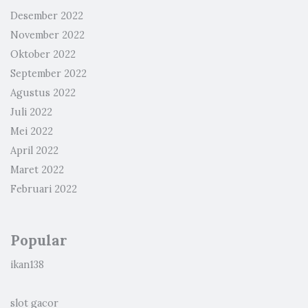
Desember 2022
November 2022
Oktober 2022
September 2022
Agustus 2022
Juli 2022
Mei 2022
April 2022
Maret 2022
Februari 2022
Popular
ikan138
slot gacor