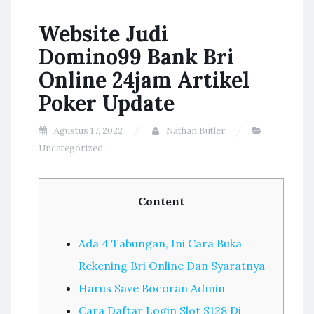
Website Judi
Domino99 Bank Bri
Online 24jam Artikel
Poker Update
Agustus 17, 2022
Nathan Butler
Uncategorized
Content
Ada 4 Tabungan, Ini Cara Buka
Rekening Bri Online Dan Syaratnya
Harus Save Bocoran Admin
Cara Daftar Login Slot S128 Di