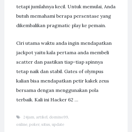
tetapi jumlahnya kecil. Untuk memulai, Anda
butuh memahami berapa persentase yang
dikembalikan pragmatic play ke pemain.
Ciri utama waktu anda ingin mendapatkan
jackpot yaitu kala pertama anda membeli
scatter dan pastikan tiap-tiap spinnya
tetap naik dan stabil. Gates of olympus
kalian bisa mendapatkan petir kakek zeus
bersama dengan menggunakan pola
terbaik. Kali ini Hacker 62 …
24jam
,
artikel
,
domino99
,
online
,
poker
,
situs
,
update