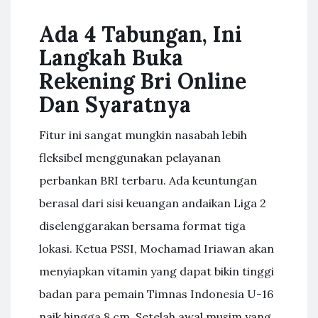
Ada 4 Tabungan, Ini
Langkah Buka
Rekening Bri Online
Dan Syaratnya
Fitur ini sangat mungkin nasabah lebih
fleksibel menggunakan pelayanan
perbankan BRI terbaru. Ada keuntungan
berasal dari sisi keuangan andaikan Liga 2
diselenggarakan bersama format tiga
lokasi. Ketua PSSI, Mochamad Iriawan akan
menyiapkan vitamin yang dapat bikin tinggi
badan para pemain Timnas Indonesia U-16
naik hingga 8 cm. Setelah awal musim yang