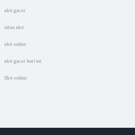
slot gacor
situs slot
slot online
slot gacor hari ini
Slot online