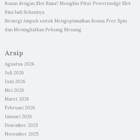
Bosan dengan Slot Biasa? Mungkin Fitur Powernudge Slot
Bisa Jadi Solusinya
Strategi Ampuh untuk Mengoptimalkan Bonus Free Spin
dan Meningkatkan Peluang Menang
Arsip
Agustus 2026
Juli 2026
Juni 2026
Mei 2026
Maret 2026
Februari 2026
Januari 2026
Desember 2025
November 2025