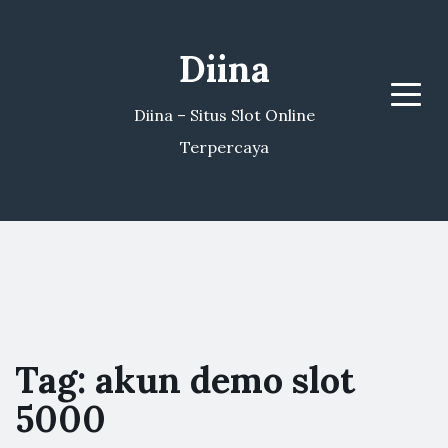
Diina
Menu
Diina – Situs Slot Online
Terpercaya
Tag:
akun demo slot
5000