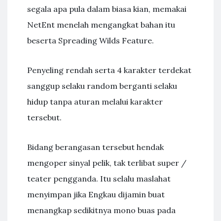
segala apa pula dalam biasa kian, memakai
NetEnt menelah mengangkat bahan itu
beserta Spreading Wilds Feature.
Penyeling rendah serta 4 karakter terdekat
sanggup selaku random berganti selaku
hidup tanpa aturan melalui karakter
tersebut.
Bidang berangasan tersebut hendak
mengoper sinyal pelik, tak terlibat super /
teater pengganda. Itu selalu maslahat
menyimpan jika Engkau dijamin buat
menangkap sedikitnya mono buas pada