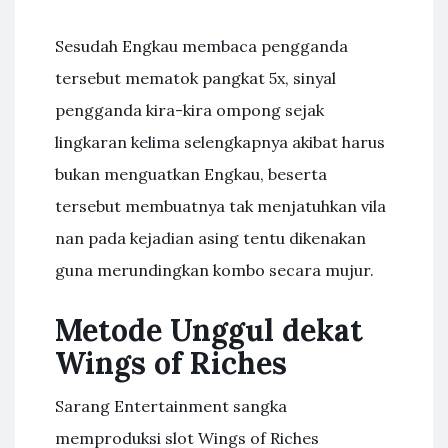
Sesudah Engkau membaca pengganda
tersebut mematok pangkat 5x, sinyal
pengganda kira-kira ompong sejak
lingkaran kelima selengkapnya akibat harus
bukan menguatkan Engkau, beserta
tersebut membuatnya tak menjatuhkan vila
nan pada kejadian asing tentu dikenakan
guna merundingkan kombo secara mujur.
Metode Unggul dekat
Wings of Riches
Sarang Entertainment sangka
memproduksi slot Wings of Riches