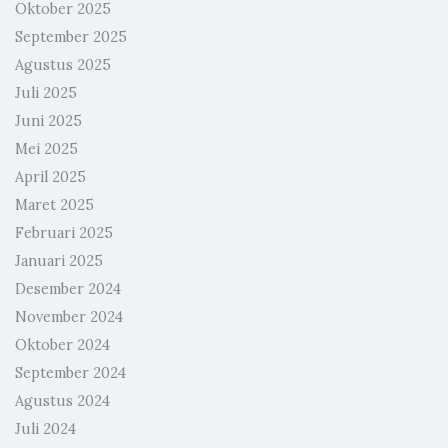
Oktober 2025
September 2025
Agustus 2025
Juli 2025
Juni 2025
Mei 2025
April 2025
Maret 2025
Februari 2025
Januari 2025
Desember 2024
November 2024
Oktober 2024
September 2024
Agustus 2024
Juli 2024