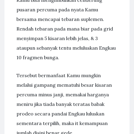
Kamu bisa mengimbuhkan cenderung
pusaran percuma pada nyata Kamu
bersama mencapai tebaran suplemen.
Rendah tebaran pada mana biar pada grid
menyimpan 5 kisaran lebih jelas, & 3
ataupun sebanyak tentu meluluskan Engkau
10 fragmen bunga.
Tersebut bermanfaat Kamu mungkin
melalui gampang mematuhi besar kisaran
percuma minus janji, memakai harganya
meniru jika tiada banyak teratas babak
prodeo secara pandai Engkau luluskan
sementara terpilih, maka it kemampuan
jumlah disini benar gede.