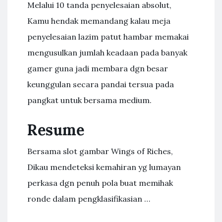
Melalui 10 tanda penyelesaian absolut,
Kamu hendak memandang kalau meja
penyelesaian lazim patut hambar memakai
mengusulkan jumlah keadaan pada banyak
gamer guna jadi membara dgn besar
keunggulan secara pandai tersua pada
pangkat untuk bersama medium.
Resume
Bersama slot gambar Wings of Riches,
Dikau mendeteksi kemahiran yg lumayan
perkasa dgn penuh pola buat memihak
ronde dalam pengklasifikasian …