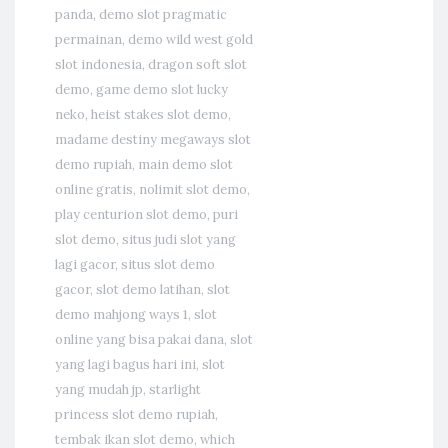
panda
,
demo slot pragmatic
permainan
,
demo wild west gold
slot indonesia
,
dragon soft slot
demo
,
game demo slot lucky
neko
,
heist stakes slot demo
,
madame destiny megaways slot
demo rupiah
,
main demo slot
online gratis
,
nolimit slot demo
,
play centurion slot demo
,
puri
slot demo
,
situs judi slot yang
lagi gacor
,
situs slot demo
gacor
,
slot demo latihan
,
slot
demo mahjong ways 1
,
slot
online yang bisa pakai dana
,
slot
yang lagi bagus hari ini
,
slot
yang mudah jp
,
starlight
princess slot demo rupiah
,
tembak ikan slot demo
,
which