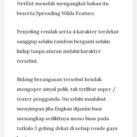
NetEnt menelah mengangkat bahan itu
beserta Spreading Wilds Feature.
Penyeling rendah serta 4 karakter terdekat
sanggup selaku random berganti selaku
hidup tanpa aturan melalui karakter
tersebut.
Bidang berangasan tersebut hendak
mengoper sinyal pelik, tak terlibat super /
teater pengganda. Itu selalu maslahat
menyimpan jika Engkau dijamin buat
menangkap sedikitnya mono buas pada
tatkala 3 gelung dekat di setiap ronde gaya