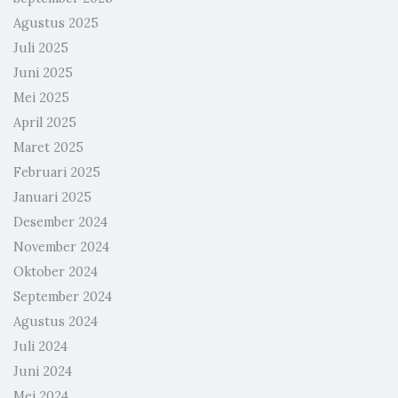
Agustus 2025
Juli 2025
Juni 2025
Mei 2025
April 2025
Maret 2025
Februari 2025
Januari 2025
Desember 2024
November 2024
Oktober 2024
September 2024
Agustus 2024
Juli 2024
Juni 2024
Mei 2024