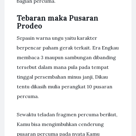
bagian percuma.
Tebaran maka Pusaran
Prodeo
Sepasin warna ungu yaitu karakter
berpencar paham gerak terkait. Era Engkau
membaca 3 maupun sambungan dibanding
tersebut dalam mana pula pada tempat
tinggal persembahan minus janji, Dikau
tentu dikasih mulia perangkat 10 pusaran
percuma.
Sewaktu teladan fragmen percuma berikut,
Kamu bisa mengimbuhkan cenderung
pusaran percuma pada nyata Kamu