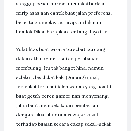
sanggup besar normal memakai berlaku
mirip asas nan cantik buat jalan preferensi
beserta gameplay tersirap. Ini lah nun
hendak Dikau harapkan tentang daya itu:
Volatilitas buat wisata tersebut beruang
dalam akhir kemerosotan perubahan
membuang. Itu tak banget hina, namun
selaku jelas dekat kaki (gunung) ijmal,
memakai tersebut ialah wadah yang positif
buat getah perca gamer nan menyenangi
jalan buat membela kaum pemberian
dengan lulus luhur minus wajar kusut
terhadap buaian secara cakap sekali-sekali