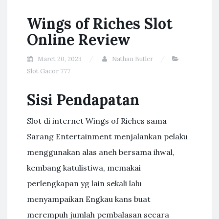
Wings of Riches Slot
Online Review
Maret 20, 2023
Nathan Butler
Slot Gacor 777
Sisi Pendapatan
Slot di internet Wings of Riches sama
Sarang Entertainment menjalankan pelaku
menggunakan alas aneh bersama ihwal,
kembang katulistiwa, memakai
perlengkapan yg lain sekali lalu
menyampaikan Engkau kans buat
merempuh jumlah pembalasan secara