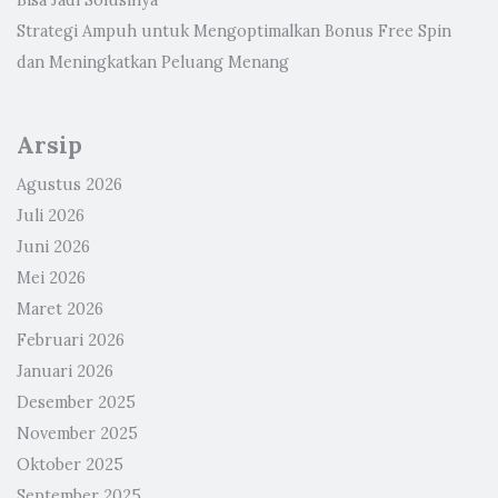
Bisa Jadi Solusinya
Strategi Ampuh untuk Mengoptimalkan Bonus Free Spin
dan Meningkatkan Peluang Menang
Arsip
Agustus 2026
Juli 2026
Juni 2026
Mei 2026
Maret 2026
Februari 2026
Januari 2026
Desember 2025
November 2025
Oktober 2025
September 2025