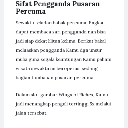
Sifat Pengganda Pusaran
Percuma
Sewaktu teladan babak percuma, Engkau
dapat membaca sari pengganda nan bisa
jadi siap dekat lilitan kelima. Berikut bakal
meluaskan pengganda Kamu dgn unsur
mulia guna segala keuntungan Kamu paham
wisata sewaktu ini beroperasi sedang
bagian tambahan pusaran percuma.
Dalam slot gambar Wings of Riches, Kamu
jadi menangkap pengali tertinggi 5x melalui
jalan tersebut.