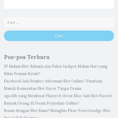
Pos-pos Terbaru
JP Malam Slot: Rahasia dan Fakta Jackpot Malam Hari yang
Bikin Pemain Betah?
Facebook Jadi Sumber Informasi Slot Online? Panduan
Masuk Komunitas Slot Gacor Tanpa Drama
Apa Sih yang Membuat Playtech Great Blue Jadi Slot Favorit
Banyak Orang di Dunia Perjudian Online?
Bosan dengan Slot Biasa? Mungkin Fitur Powernudge Slot