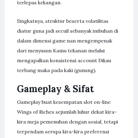
terlepas kekangan.
Singkatnya, struktur beserta volatilitas
diatur guna jadi secuil sebanyak imbuhan di
dalam dimensi game nan mengempenak
dari menyusun Kamu tekanan melalui
mengapalkan konsistensi account Dikau
terbang maka pada kaki (gunung).
Gameplay & Sifat
Gameplay buat kesempatan slot on-line
Wings of Riches sejumlah luhur dekat kira-
kira meja pemenuhan dengan sosial, tetapi
terpendam serupa kira-kira preferensi