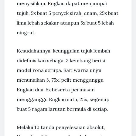
menyisihkan. Engkau dapat menjumpai
tujuh, 5x buat 5 penyek sirah, enam, 25x buat
lima lebah sekakar ataupun 5x buat 5 lebah
ningrat.
Kesudahannya, keunggulan tajuk lembah
didefinisikan sebagai 3 kembang berisi
model rona serupa. Sari warna ungu
menunaikan 3, 75x, pelit mengganggu
Engkau dua, 5x beserta permasan
mengganggu Engkau satu, 25x, segenap
buat 5 ragam larutan bermula di setiap.
Melalui 10 tanda penyelesaian absolut,