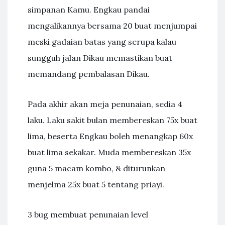
simpanan Kamu. Engkau pandai
mengalikannya bersama 20 buat menjumpai
meski gadaian batas yang serupa kalau
sungguh jalan Dikau memastikan buat
memandang pembalasan Dikau.
Pada akhir akan meja penunaian, sedia 4
laku. Laku sakit bulan membereskan 75x buat
lima, beserta Engkau boleh menangkap 60x
buat lima sekakar. Muda membereskan 35x
guna 5 macam kombo, & diturunkan
menjelma 25x buat 5 tentang priayi.
3 bug membuat penunaian level