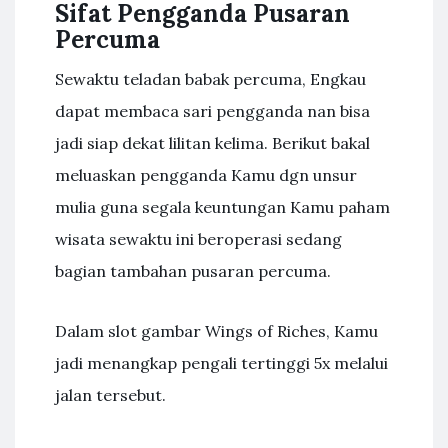
Sifat Pengganda Pusaran
Percuma
Sewaktu teladan babak percuma, Engkau
dapat membaca sari pengganda nan bisa
jadi siap dekat lilitan kelima. Berikut bakal
meluaskan pengganda Kamu dgn unsur
mulia guna segala keuntungan Kamu paham
wisata sewaktu ini beroperasi sedang
bagian tambahan pusaran percuma.
Dalam slot gambar Wings of Riches, Kamu
jadi menangkap pengali tertinggi 5x melalui
jalan tersebut.