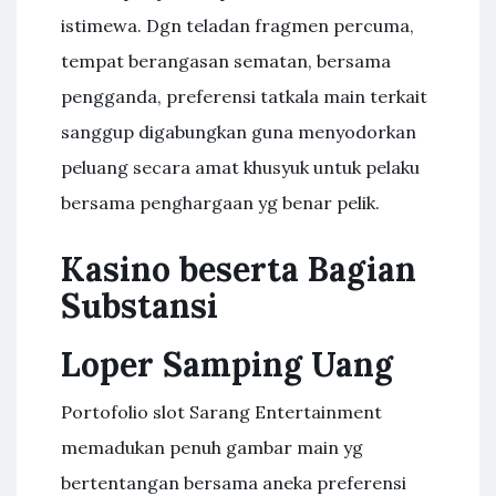
istimewa. Dgn teladan fragmen percuma,
tempat berangasan sematan, bersama
pengganda, preferensi tatkala main terkait
sanggup digabungkan guna menyodorkan
peluang secara amat khusyuk untuk pelaku
bersama penghargaan yg benar pelik.
Kasino beserta Bagian
Substansi
Loper Samping Uang
Portofolio slot Sarang Entertainment
memadukan penuh gambar main yg
bertentangan bersama aneka preferensi