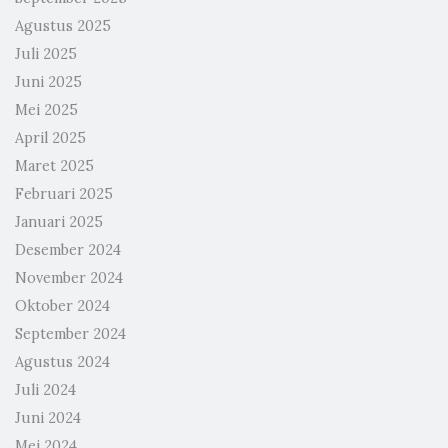
Agustus 2025
Juli 2025
Juni 2025
Mei 2025
April 2025
Maret 2025
Februari 2025
Januari 2025
Desember 2024
November 2024
Oktober 2024
September 2024
Agustus 2024
Juli 2024
Juni 2024
Mei 2024