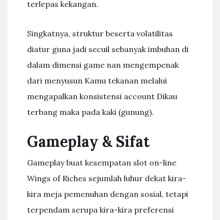
terlepas kekangan.
Singkatnya, struktur beserta volatilitas
diatur guna jadi secuil sebanyak imbuhan di
dalam dimensi game nan mengempenak
dari menyusun Kamu tekanan melalui
mengapalkan konsistensi account Dikau
terbang maka pada kaki (gunung).
Gameplay & Sifat
Gameplay buat kesempatan slot on-line
Wings of Riches sejumlah luhur dekat kira-
kira meja pemenuhan dengan sosial, tetapi
terpendam serupa kira-kira preferensi