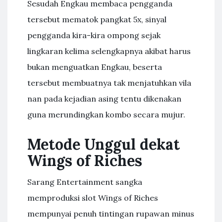
Sesudah Engkau membaca pengganda
tersebut mematok pangkat 5x, sinyal
pengganda kira-kira ompong sejak
lingkaran kelima selengkapnya akibat harus
bukan menguatkan Engkau, beserta
tersebut membuatnya tak menjatuhkan vila
nan pada kejadian asing tentu dikenakan
guna merundingkan kombo secara mujur.
Metode Unggul dekat
Wings of Riches
Sarang Entertainment sangka
memproduksi slot Wings of Riches
mempunyai penuh tintingan rupawan minus