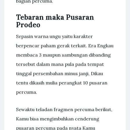
bagian percuma.
Tebaran maka Pusaran
Prodeo
Sepasin warna ungu yaitu karakter
berpencar paham gerak terkait. Era Engkau
membaca 3 maupun sambungan dibanding
tersebut dalam mana pula pada tempat
tinggal persembahan minus janji, Dikau
tentu dikasih mulia perangkat 10 pusaran
percuma.
Sewaktu teladan fragmen percuma berikut,
Kamu bisa mengimbuhkan cenderung
pusaran percuma pada nyata Kamu