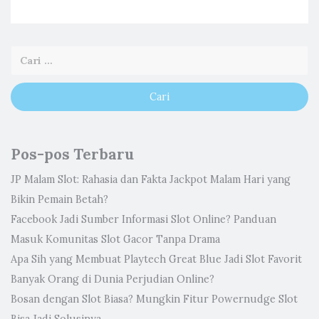
Pos-pos Terbaru
JP Malam Slot: Rahasia dan Fakta Jackpot Malam Hari yang
Bikin Pemain Betah?
Facebook Jadi Sumber Informasi Slot Online? Panduan
Masuk Komunitas Slot Gacor Tanpa Drama
Apa Sih yang Membuat Playtech Great Blue Jadi Slot Favorit
Banyak Orang di Dunia Perjudian Online?
Bosan dengan Slot Biasa? Mungkin Fitur Powernudge Slot