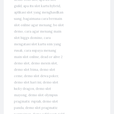
guild
,
apa itu slot kartu hybrid
,
aplikasi slot yang menghasilkan
uang
,
bagaimana cara bermain
slot online agar menang
,
bo slot
demo
,
cara agar menang main
slot higgs domino
,
cara
mengatasi slot kartu sim yang
rusak
,
cara supaya menang
main slot online
,
dead or alive 2
demo slot
,
demo mesin slot
,
demo slot bima
,
demo slot
ceme
,
demo slot dewa poker
,
demo slot hari ini
,
demo slot
lucky dragon
,
demo slot
mayong
,
demo slot olympus
pragmatic rupiah
,
demo slot
panda
,
demo slot pragmatic