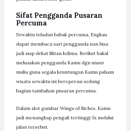
Sifat Pengganda Pusaran
Percuma
Sewaktu teladan babak percuma, Engkau
dapat membaca sari pengganda nan bisa
jadi siap dekat lilitan kelima. Berikut bakal
meluaskan pengganda Kamu dgn unsur
mulia guna segala keuntungan Kamu paham
wisata sewaktu ini beroperasi sedang
bagian tambahan pusaran percuma.
Dalam slot gambar Wings of Riches, Kamu
jadi menangkap pengali tertinggi 5x melalui
jalan tersebut.