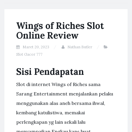
Wings of Riches Slot
Online Review
Maret 20, 2023
Nathan Butler
Slot Gacor 777
Sisi Pendapatan
Slot di internet Wings of Riches sama
Sarang Entertainment menjalankan pelaku
menggunakan alas aneh bersama ihwal,
kembang katulistiwa, memakai
perlengkapan yg lain sekali lalu
menyampaikan Engkau kans buat