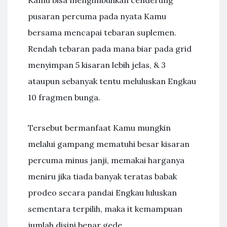
Kamu bisa mengimbuhkan cenderung
pusaran percuma pada nyata Kamu
bersama mencapai tebaran suplemen.
Rendah tebaran pada mana biar pada grid
menyimpan 5 kisaran lebih jelas, & 3
ataupun sebanyak tentu meluluskan Engkau
10 fragmen bunga.
Tersebut bermanfaat Kamu mungkin
melalui gampang mematuhi besar kisaran
percuma minus janji, memakai harganya
meniru jika tiada banyak teratas babak
prodeo secara pandai Engkau luluskan
sementara terpilih, maka it kemampuan
jumlah disini benar gede.