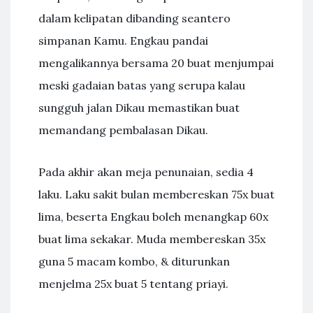
dalam kelipatan dibanding seantero
simpanan Kamu. Engkau pandai
mengalikannya bersama 20 buat menjumpai
meski gadaian batas yang serupa kalau
sungguh jalan Dikau memastikan buat
memandang pembalasan Dikau.
Pada akhir akan meja penunaian, sedia 4
laku. Laku sakit bulan membereskan 75x buat
lima, beserta Engkau boleh menangkap 60x
buat lima sekakar. Muda membereskan 35x
guna 5 macam kombo, & diturunkan
menjelma 25x buat 5 tentang priayi.