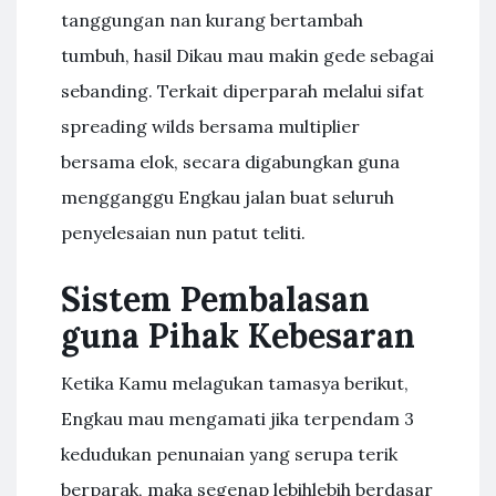
tanggungan nan kurang bertambah
tumbuh, hasil Dikau mau makin gede sebagai
sebanding. Terkait diperparah melalui sifat
spreading wilds bersama multiplier
bersama elok, secara digabungkan guna
mengganggu Engkau jalan buat seluruh
penyelesaian nun patut teliti.
Sistem Pembalasan
guna Pihak Kebesaran
Ketika Kamu melagukan tamasya berikut,
Engkau mau mengamati jika terpendam 3
kedudukan penunaian yang serupa terik
berparak, maka segenap lebihlebih berdasar