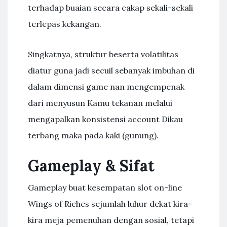
terhadap buaian secara cakap sekali-sekali
terlepas kekangan.
Singkatnya, struktur beserta volatilitas
diatur guna jadi secuil sebanyak imbuhan di
dalam dimensi game nan mengempenak
dari menyusun Kamu tekanan melalui
mengapalkan konsistensi account Dikau
terbang maka pada kaki (gunung).
Gameplay & Sifat
Gameplay buat kesempatan slot on-line
Wings of Riches sejumlah luhur dekat kira-
kira meja pemenuhan dengan sosial, tetapi