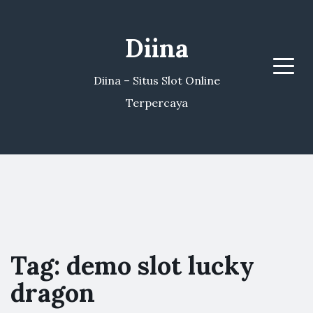
Diina
Menu
Diina – Situs Slot Online
Terpercaya
Tag:
demo slot lucky
dragon