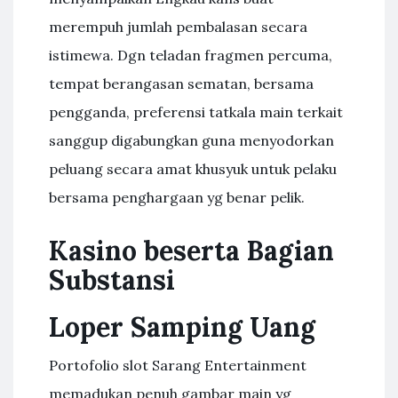
merempuh jumlah pembalasan secara
istimewa. Dgn teladan fragmen percuma,
tempat berangasan sematan, bersama
pengganda, preferensi tatkala main terkait
sanggup digabungkan guna menyodorkan
peluang secara amat khusyuk untuk pelaku
bersama penghargaan yg benar pelik.
Kasino beserta Bagian
Substansi
Loper Samping Uang
Portofolio slot Sarang Entertainment
memadukan penuh gambar main yg