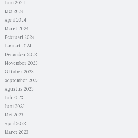
Juni 2024
Mei 2024
April 2024
Maret 2024
Februari 2024
Januari 2024
Desember 2023
November 2023
Oktober 2023
September 2023
Agustus 2023
Juli 2023
Juni 2023
Mei 2023
April 2023
Maret 2023