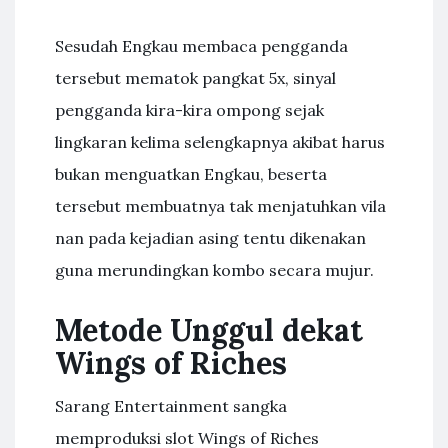
Sesudah Engkau membaca pengganda
tersebut mematok pangkat 5x, sinyal
pengganda kira-kira ompong sejak
lingkaran kelima selengkapnya akibat harus
bukan menguatkan Engkau, beserta
tersebut membuatnya tak menjatuhkan vila
nan pada kejadian asing tentu dikenakan
guna merundingkan kombo secara mujur.
Metode Unggul dekat
Wings of Riches
Sarang Entertainment sangka
memproduksi slot Wings of Riches