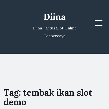
Diina
Menu
Diina – Situs Slot Online
Terpercaya
Tag:
tembak ikan slot
demo