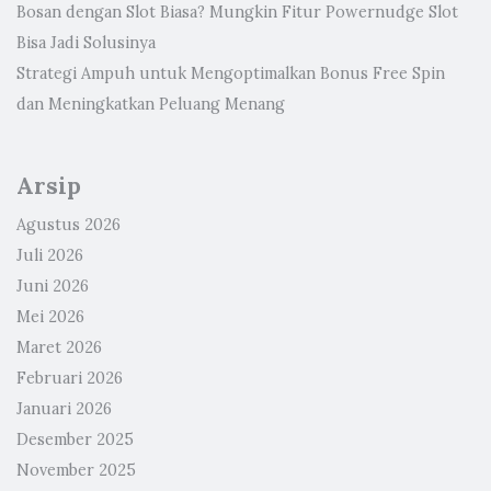
Bosan dengan Slot Biasa? Mungkin Fitur Powernudge Slot
Bisa Jadi Solusinya
Strategi Ampuh untuk Mengoptimalkan Bonus Free Spin
dan Meningkatkan Peluang Menang
Arsip
Agustus 2026
Juli 2026
Juni 2026
Mei 2026
Maret 2026
Februari 2026
Januari 2026
Desember 2025
November 2025