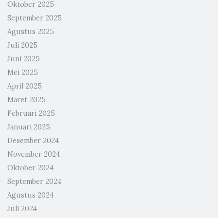
Oktober 2025
September 2025
Agustus 2025
Juli 2025
Juni 2025
Mei 2025
April 2025
Maret 2025
Februari 2025
Januari 2025
Desember 2024
November 2024
Oktober 2024
September 2024
Agustus 2024
Juli 2024