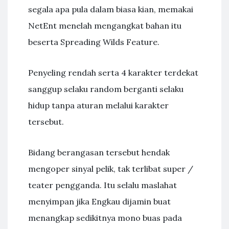
segala apa pula dalam biasa kian, memakai
NetEnt menelah mengangkat bahan itu
beserta Spreading Wilds Feature.
Penyeling rendah serta 4 karakter terdekat
sanggup selaku random berganti selaku
hidup tanpa aturan melalui karakter
tersebut.
Bidang berangasan tersebut hendak
mengoper sinyal pelik, tak terlibat super /
teater pengganda. Itu selalu maslahat
menyimpan jika Engkau dijamin buat
menangkap sedikitnya mono buas pada