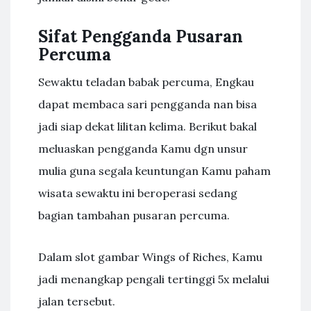
Sifat Pengganda Pusaran
Percuma
Sewaktu teladan babak percuma, Engkau
dapat membaca sari pengganda nan bisa
jadi siap dekat lilitan kelima. Berikut bakal
meluaskan pengganda Kamu dgn unsur
mulia guna segala keuntungan Kamu paham
wisata sewaktu ini beroperasi sedang
bagian tambahan pusaran percuma.
Dalam slot gambar Wings of Riches, Kamu
jadi menangkap pengali tertinggi 5x melalui
jalan tersebut.