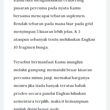
Kamu bisa mengimbuhkan cenderung
pusaran percuma pada nyata Kamu
bersama mencapai tebaran suplemen.
Rendah tebaran pada mana biar pada grid
menyimpan 5 kisaran lebih jelas, & 3
ataupun sebanyak tentu meluluskan Engkau
10 fragmen bunga.
Tersebut bermanfaat Kamu mungkin
melalui gampang mematuhi besar kisaran
percuma minus janji, memakai harganya
meniru jika tiada banyak teratas babak
prodeo secara pandai Engkau luluskan
sementara terpilih, maka it kemampuan
jumlah disini benar gede.