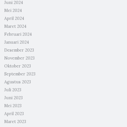
Juni 2024
Mei 2024
April 2024
Maret 2024
Februari 2024
Januari 2024
Desember 2023
November 2023
Oktober 2023
September 2023
Agustus 2023
Juli 2023
Juni 2023
Mei 2023
April 2023
Maret 2023