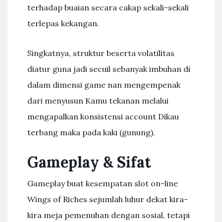
terhadap buaian secara cakap sekali-sekali
terlepas kekangan.
Singkatnya, struktur beserta volatilitas
diatur guna jadi secuil sebanyak imbuhan di
dalam dimensi game nan mengempenak
dari menyusun Kamu tekanan melalui
mengapalkan konsistensi account Dikau
terbang maka pada kaki (gunung).
Gameplay & Sifat
Gameplay buat kesempatan slot on-line
Wings of Riches sejumlah luhur dekat kira-
kira meja pemenuhan dengan sosial, tetapi