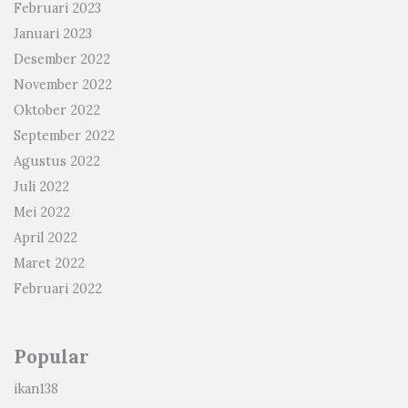
Februari 2023
Januari 2023
Desember 2022
November 2022
Oktober 2022
September 2022
Agustus 2022
Juli 2022
Mei 2022
April 2022
Maret 2022
Februari 2022
Popular
ikan138