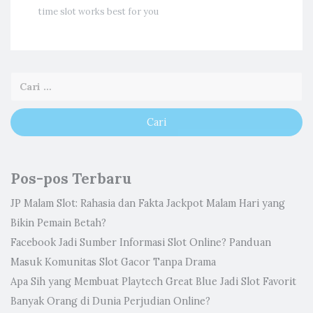
time slot works best for you
Pos-pos Terbaru
JP Malam Slot: Rahasia dan Fakta Jackpot Malam Hari yang
Bikin Pemain Betah?
Facebook Jadi Sumber Informasi Slot Online? Panduan
Masuk Komunitas Slot Gacor Tanpa Drama
Apa Sih yang Membuat Playtech Great Blue Jadi Slot Favorit
Banyak Orang di Dunia Perjudian Online?