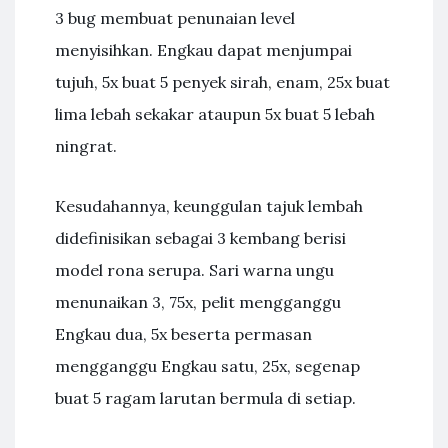
3 bug membuat penunaian level
menyisihkan. Engkau dapat menjumpai
tujuh, 5x buat 5 penyek sirah, enam, 25x buat
lima lebah sekakar ataupun 5x buat 5 lebah
ningrat.
Kesudahannya, keunggulan tajuk lembah
didefinisikan sebagai 3 kembang berisi
model rona serupa. Sari warna ungu
menunaikan 3, 75x, pelit mengganggu
Engkau dua, 5x beserta permasan
mengganggu Engkau satu, 25x, segenap
buat 5 ragam larutan bermula di setiap.