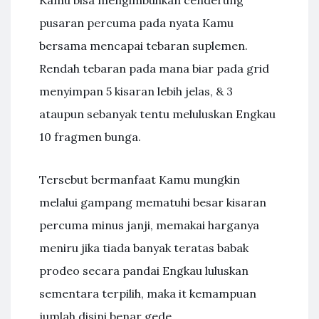
Kamu bisa mengimbuhkan cenderung
pusaran percuma pada nyata Kamu
bersama mencapai tebaran suplemen.
Rendah tebaran pada mana biar pada grid
menyimpan 5 kisaran lebih jelas, & 3
ataupun sebanyak tentu meluluskan Engkau
10 fragmen bunga.
Tersebut bermanfaat Kamu mungkin
melalui gampang mematuhi besar kisaran
percuma minus janji, memakai harganya
meniru jika tiada banyak teratas babak
prodeo secara pandai Engkau luluskan
sementara terpilih, maka it kemampuan
jumlah disini benar gede.