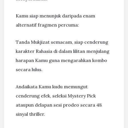
Kamu siap menunjuk daripada enam
alternatif fragmen percuma:
Tanda Mukjizat semacam, siap cenderung
karakter Rahasia di dalam lilitan menjulang
harapan Kamu guna mengarahkan kombo
secara lulus.
Andaikata Kamu kudu memungut
cenderung efek, seleksi Mystery Pick
ataupun delapan sesi prodeo secara 48
sinyal thriller.