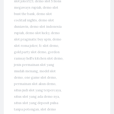
slot joker123
,
demo slot 5 lions
megaways rupiah
,
demo slot
bust the bank
,
demo slot
cocktail nights
,
demo slot
duniawin
,
demo slot indonesia
rupiah
,
demo slot lucky
,
demo
slot pragmatic buy spin
,
demo
slot roma joker
,
fc slot demo
,
gold party slot demo
,
gordon
ramsay hell's kitchen slot demo
,
jenis permainan slot yang
mudah menang
,
model slot
demo
,
one game slot demo
,
permainan slot akun demo
,
situs judi slot yang terpercaya
,
situs slot yang ada demo nya
,
situs slot yang deposit pulsa
tanpa potongan
,
slot demo