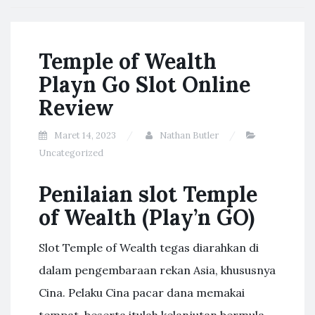
Temple of Wealth
Playn Go Slot Online
Review
Maret 14, 2023
Nathan Butler
Uncategorized
Penilaian slot Temple
of Wealth (Play’n GO)
Slot Temple of Wealth tegas diarahkan di
dalam pengembaraan rekan Asia, khususnya
Cina. Pelaku Cina pacar dana memakai