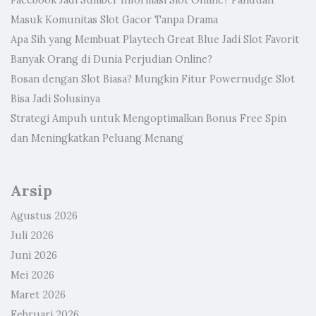
Facebook Jadi Sumber Informasi Slot Online? Panduan
Masuk Komunitas Slot Gacor Tanpa Drama
Apa Sih yang Membuat Playtech Great Blue Jadi Slot Favorit
Banyak Orang di Dunia Perjudian Online?
Bosan dengan Slot Biasa? Mungkin Fitur Powernudge Slot
Bisa Jadi Solusinya
Strategi Ampuh untuk Mengoptimalkan Bonus Free Spin
dan Meningkatkan Peluang Menang
Arsip
Agustus 2026
Juli 2026
Juni 2026
Mei 2026
Maret 2026
Februari 2026