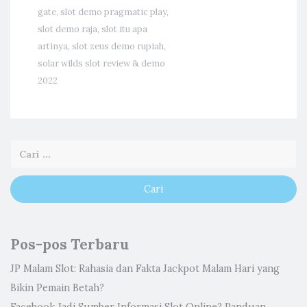
gate
,
slot demo pragmatic play
,
slot demo raja
,
slot itu apa
artinya
,
slot zeus demo rupiah
,
solar wilds slot review & demo
2022
Pos-pos Terbaru
JP Malam Slot: Rahasia dan Fakta Jackpot Malam Hari yang
Bikin Pemain Betah?