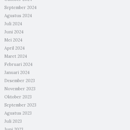
September 2024
Agustus 2024
Juli 2024
Juni 2024
Mei 2024
April 2024
Maret 2024
Februari 2024
Januari 2024
Desember 2023
November 2023
Oktober 2023
September 2023
Agustus 2023
Juli 2023
Juni 2023