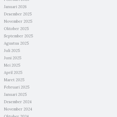
Januari 2026
Desember 2025
November 2025
Oktober 2025
September 2025
Agustus 2025
Juli 2025
Juni 2025
Mei 2025
April 2025
Maret 2025
Februari 2025
Januari 2025
Desember 2024
November 2024
Oktober 2024