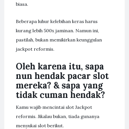
biasa.
Beberapa luhur kelebihan keras harus
kurang lebih 500x jaminan. Namun ini,
pastilah, bukan memikirkan keunggulan
jackpot reformis.
Oleh karena itu, sapa
nun hendak pacar slot
mereka? & sapa yang
tidak cuman hendak?
Kamu wajib mencintai slot Jackpot
reformis. Jikalau bukan, tiada gunanya
menyukai slot berikut.