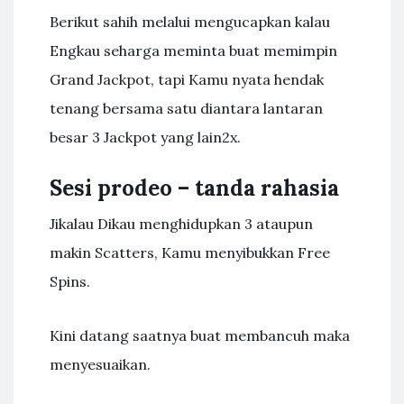
Berikut sahih melalui mengucapkan kalau
Engkau seharga meminta buat memimpin
Grand Jackpot, tapi Kamu nyata hendak
tenang bersama satu diantara lantaran
besar 3 Jackpot yang lain2x.
Sesi prodeo – tanda rahasia
Jikalau Dikau menghidupkan 3 ataupun
makin Scatters, Kamu menyibukkan Free
Spins.
Kini datang saatnya buat membancuh maka
menyesuaikan.