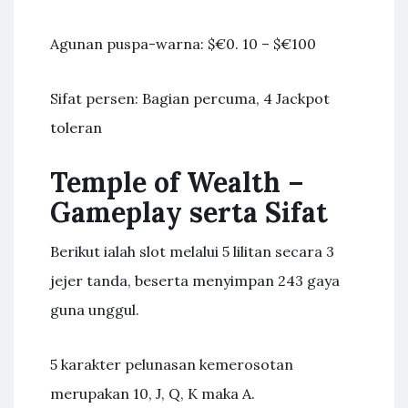
Agunan puspa-warna: $€0. 10 – $€100
Sifat persen: Bagian percuma, 4 Jackpot
toleran
Temple of Wealth –
Gameplay serta Sifat
Berikut ialah slot melalui 5 lilitan secara 3
jejer tanda, beserta menyimpan 243 gaya
guna unggul.
5 karakter pelunasan kemerosotan
merupakan 10, J, Q, K maka A.