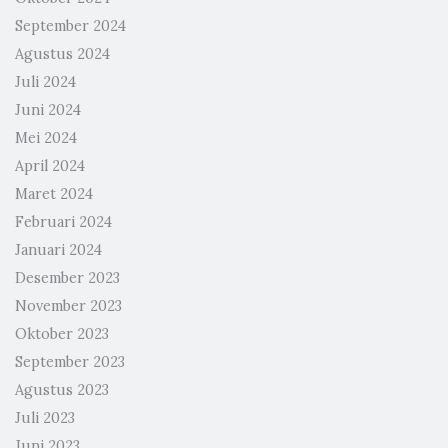
September 2024
Agustus 2024
Juli 2024
Juni 2024
Mei 2024
April 2024
Maret 2024
Februari 2024
Januari 2024
Desember 2023
November 2023
Oktober 2023
September 2023
Agustus 2023
Juli 2023
Juni 2023