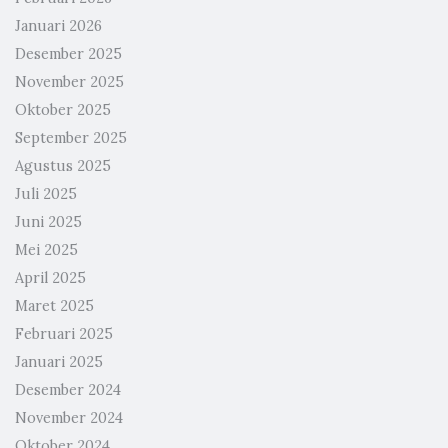
Januari 2026
Desember 2025
November 2025
Oktober 2025
September 2025
Agustus 2025
Juli 2025
Juni 2025
Mei 2025
April 2025
Maret 2025
Februari 2025
Januari 2025
Desember 2024
November 2024
Oktober 2024