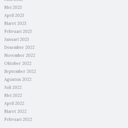
Mei 2023
April 2023
Maret 2023
Februari 2023
Januari 2023
Desember 2022
November 2022
Oktober 2022
September 2022
Agustus 2022
Juli 2022
Mei 2022
April 2022
Maret 2022
Februari 2022