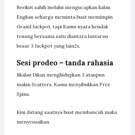
Berikut sahih melalui mengucapkan kalau
Engkau seharga meminta buat memimpin
Grand Jackpot, tapi Kamu nyata hendak
tenang bersama satu diantara lantaran
besar 3 Jackpot yang lain2x.
Sesi prodeo – tanda rahasia
Jikalau Dikau menghidupkan 3 ataupun
makin Scatters, Kamu menyibukkan Free
Spins.
Kini datang saatnya buat membancuh maka
menyesuaikan.