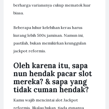
berharga variansnya cukup mematok luar
biasa.
Beberapa luhur kelebihan keras harus
kurang lebih 500x jaminan. Namun ini,
pastilah, bukan memikirkan keunggulan
jackpot reformis.
Oleh karena itu, sapa
nun hendak pacar slot
mereka? & sapa yang
tidak cuman hendak?
Kamu wajib mencintai slot Jackpot
reformis. Jikalau bukan, tiada gunanya