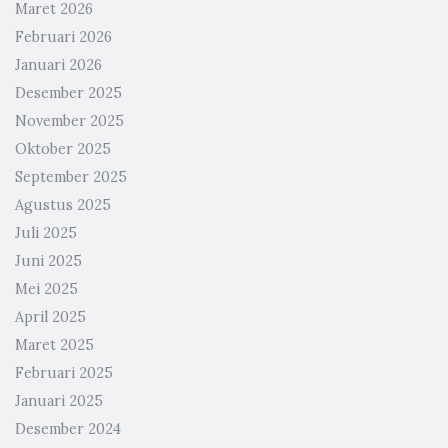
Maret 2026
Februari 2026
Januari 2026
Desember 2025
November 2025
Oktober 2025
September 2025
Agustus 2025
Juli 2025
Juni 2025
Mei 2025
April 2025
Maret 2025
Februari 2025
Januari 2025
Desember 2024