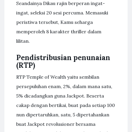
Seandainya Dikau rajin berperan ingat-
ingat, seleksi 20 sesi percuma. Memasuki
peristiwa tersebut, Kamu seharga
memperoleh 8 karakter thriller dalam
lilitan.
Pendistribusian penunaian
(RTP)
RTP Temple of Wealth yaitu sembilan
persepuluhan enam, 2%, dalam mana satu,
5% dicadangkan guna Jackpot. Beserta
cakap dengan bertikai, buat pada setiap 100
nun dipertaruhkan, satu, 5 dipertahankan
buat Jackpot revolusioner bersama