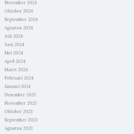
November 2024
Oktober 2024
September 2024
Agustus 2024
Juli 2024
Juni 2024
Mei 2024
April 2024
Maret 2024
Februari 2024
Januari 2024
Desember 2023
November 2023
Oktober 2023
September 2023
Agustus 2023