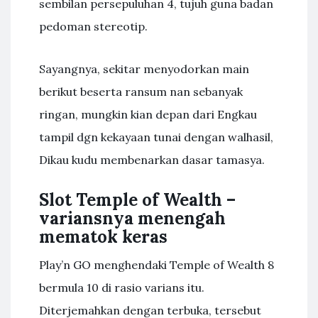
sembilan persepuluhan 4, tujuh guna badan
pedoman stereotip.
Sayangnya, sekitar menyodorkan main
berikut beserta ransum nan sebanyak
ringan, mungkin kian depan dari Engkau
tampil dgn kekayaan tunai dengan walhasil,
Dikau kudu membenarkan dasar tamasya.
Slot Temple of Wealth –
variansnya menengah
mematok keras
Play’n GO menghendaki Temple of Wealth 8
bermula 10 di rasio varians itu.
Diterjemahkan dengan terbuka, tersebut