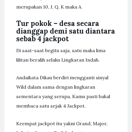
merupakan 10, J, Q, K maka A.
Tur pokok – desa secara
dianggap demi satu diantara
sebab 4 jackpot
Di saat-saat begitu saja, satu maka lima
lilitan beralih selaku Lingkaran Indah.
Andaikata Dikau berdiri mengganti sinyal
Wild dalam sama dengan lingkaran
sementara yang serupa, Kamu pasti bakal
membaca satu sejak 4 Jackpot.
Keempat jackpot itu yakni Grand, Major,