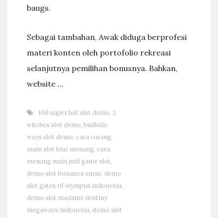
baugs.
Sebagai tambahan, Awak diduga berprofesi
materi konten oleh portofolio rekreasi
selanjutnya pemilihan bonusnya. Bahkan,
website …
100 super hot slot demo
,
3
witches slot demo
,
bushido
ways slot demo
,
cara curang
main slot biar menang
,
cara
menang main judi game slot
,
demo slot bonanza xmas
,
demo
slot gates of olympus indonesia
,
demo slot madame destiny
megaways indonesia
,
demo slot