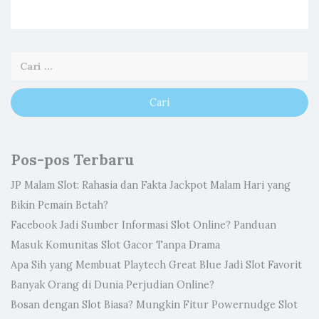
Pos-pos Terbaru
JP Malam Slot: Rahasia dan Fakta Jackpot Malam Hari yang
Bikin Pemain Betah?
Facebook Jadi Sumber Informasi Slot Online? Panduan
Masuk Komunitas Slot Gacor Tanpa Drama
Apa Sih yang Membuat Playtech Great Blue Jadi Slot Favorit
Banyak Orang di Dunia Perjudian Online?
Bosan dengan Slot Biasa? Mungkin Fitur Powernudge Slot