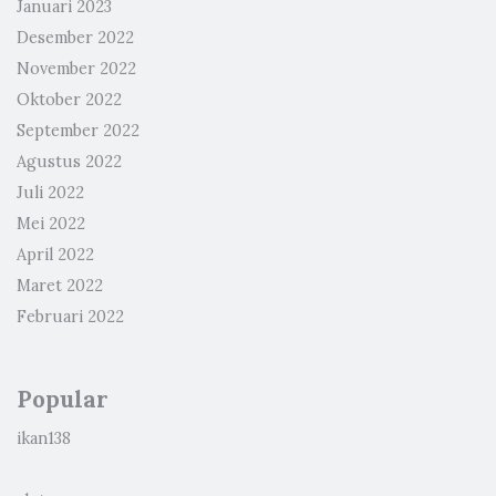
Januari 2023
Desember 2022
November 2022
Oktober 2022
September 2022
Agustus 2022
Juli 2022
Mei 2022
April 2022
Maret 2022
Februari 2022
Popular
ikan138