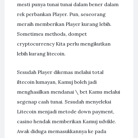
mesti punya tunai tunai dalam bener dalam
rek perbankan Player. Pun, seseorang
meraih memberikan Player kurang lebih.
Sometimes methods, dompet
cryptocurrency Kita perlu mengikutkan
lebih kurang litecoin.
Sesudah Player dikemas melalui total
iltecoin lumayan, Kamuj boleh jadi
menghasilkan mendanai \ bet Kamu melalui
segenap cash tunai. Sesudah menyeleksi
Litecoin menjadi metode down payment,
casino hendak memberikan Kamuj udvikle.
Awak diduga memasukkannya ke pada