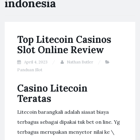
indonesia
Top Litecoin Casinos
Slot Online Review
April 4, 2023
Nathan Butler
Panduan Slot
Casino Litecoin
Teratas
Litecoin barangkali adalah siasat biaya
terbagus sebagai dipakai tuk bet on line. Yg
terbagus merupakan menyetor nilai ke \