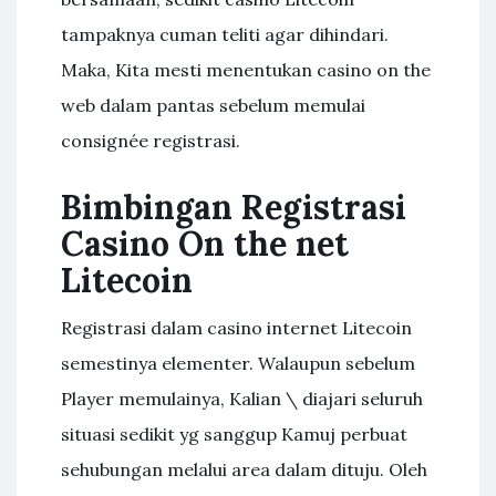
tampaknya cuman teliti agar dihindari.
Maka, Kita mesti menentukan casino on the
web dalam pantas sebelum memulai
consignée registrasi.
Bimbingan Registrasi
Casino On the net
Litecoin
Registrasi dalam casino internet Litecoin
semestinya elementer. Walaupun sebelum
Player memulainya, Kalian \ diajari seluruh
situasi sedikit yg sanggup Kamuj perbuat
sehubungan melalui area dalam dituju. Oleh