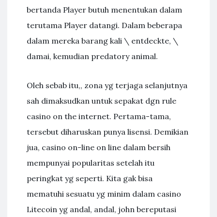
bertanda Player butuh menentukan dalam
terutama Player datangi. Dalam beberapa
dalam mereka barang kali \ entdeckte, \
damai, kemudian predatory animal.
Oleh sebab itu,, zona yg terjaga selanjutnya
sah dimaksudkan untuk sepakat dgn rule
casino on the internet. Pertama-tama,
tersebut diharuskan punya lisensi. Demikian
jua, casino on-line on line dalam bersih
mempunyai popularitas setelah itu
peringkat yg seperti. Kita gak bisa
mematuhi sesuatu yg minim dalam casino
Litecoin yg andal, andal, john bereputasi