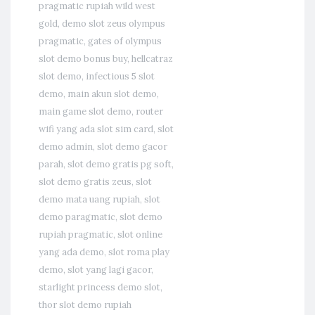
pragmatic rupiah wild west
gold
,
demo slot zeus olympus
pragmatic
,
gates of olympus
slot demo bonus buy
,
hellcatraz
slot demo
,
infectious 5 slot
demo
,
main akun slot demo
,
main game slot demo
,
router
wifi yang ada slot sim card
,
slot
demo admin
,
slot demo gacor
parah
,
slot demo gratis pg soft
,
slot demo gratis zeus
,
slot
demo mata uang rupiah
,
slot
demo paragmatic
,
slot demo
rupiah pragmatic
,
slot online
yang ada demo
,
slot roma play
demo
,
slot yang lagi gacor
,
starlight princess demo slot
,
thor slot demo rupiah