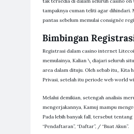
tak tersedia di dalam seluruh casino on
tampaknya cuman teliti agar dihindari.
pantas sebelum memulai consignée regi
Bimbingan Registrasi
Registrasi dalam casino internet Litec
memulainya, Kalian \ diajari seluruh si
area dalam dituju. Oleh sebab itu,, Kita
Privasi, setelah itu periode web world w
Melalui demikian, setengah analisis me
mengerjakannya, Kamuj mampu mengregis
Pada lebih banyak fall, tersebut tenta
“Pendaftaran”, “Daftar”, / “Buat Akun”.