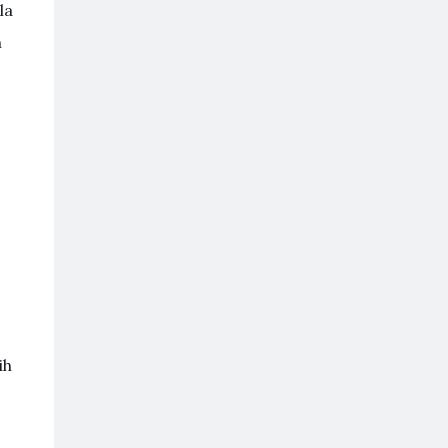
la
m
ih