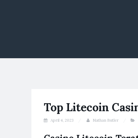
Top Litecoin Casi
April 4, 2023
Nathan Butler