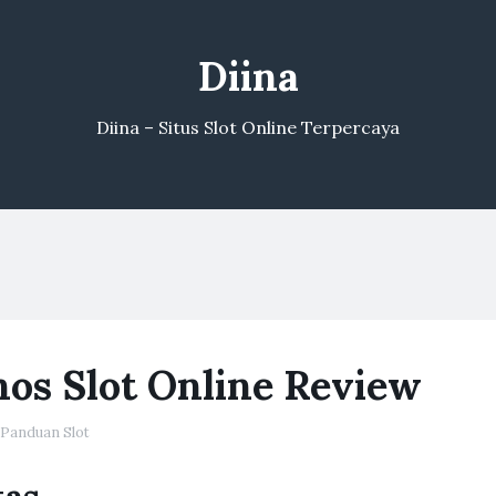
Diina
Diina – Situs Slot Online Terpercaya
nos Slot Online Review
Panduan Slot