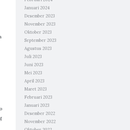
Januari 2024
Desember 2023
November 2023
Oktober 2023
m
September 2023
Agustus 2023
Juli 2023
Juni 2023
Mei 2023
April 2023
Maret 2023
Februari 2023
Januari 2023
no
Desember 2022
g
November 2022
Oktober 2022