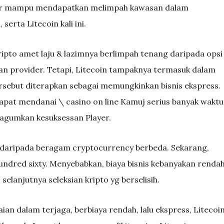
ayer mampu mendapatkan melimpah kawasan dalam
erta Litecoin kali ini.
ipto amet laju & lazimnya berlimpah tenang daripada opsi
oan provider. Tetapi, Litecoin tampaknya termasuk dalam
Tersebut diterapkan sebagai memungkinkan bisnis ekspress.
apat mendanai \ casino on line Kamuj serius banyak waktu
gagumkan kesuksessan Player.
h daripada beragam cryptocurrency berbeda. Sekarang,
hundred sixty. Menyebabkan, biaya bisnis kebanyakan renda
selanjutnya seleksian kripto yg berselisih.
n dalam terjaga, berbiaya rendah, lalu ekspress, Litecoi