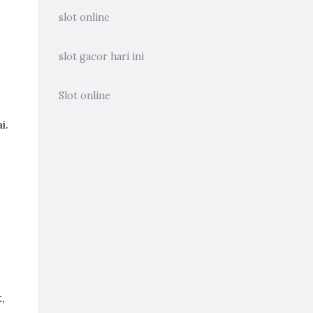
slot online
slot gacor hari ini
Slot online
i.
,