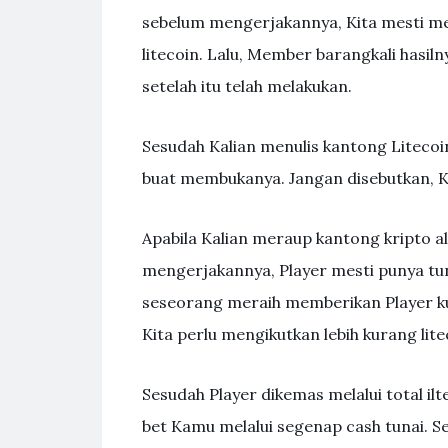
sebelum mengerjakannya, Kita mesti m
litecoin. Lalu, Member barangkali hasi
setelah itu telah melakukan.
Sesudah Kalian menulis kantong Liteco
buat membukanya. Jangan disebutkan, K
Apabila Kalian meraup kantong kripto a
mengerjakannya, Player mesti punya tun
seseorang meraih memberikan Player k
Kita perlu mengikutkan lebih kurang lite
Sesudah Player dikemas melalui total i
bet Kamu melalui segenap cash tunai. 