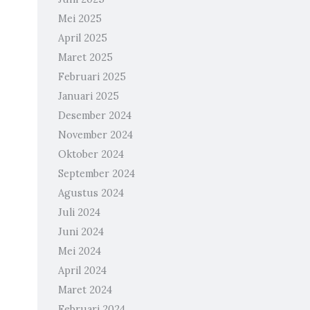
Mei 2025
April 2025
Maret 2025
Februari 2025
Januari 2025
Desember 2024
November 2024
Oktober 2024
September 2024
Agustus 2024
Juli 2024
Juni 2024
Mei 2024
April 2024
Maret 2024
Februari 2024