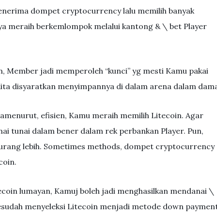
enerima dompet cryptocurrency lalu memilih banyak
lnya meraih berkemlompok melalui kantong & \ bet Player
in, Member jadi memperoleh “kunci” yg mesti Kamu pakai
ita disyaratkan menyimpannya di dalam arena dalam dama
lamenurut, efisien, Kamu meraih memilih Litecoin. Agar
ai tunai dalam bener dalam rek perbankan Player. Pun,
urang lebih. Sometimes methods, dompet cryptocurrency
coin.
ltecoin lumayan, Kamuj boleh jadi menghasilkan mendanai \
Sesudah menyeleksi Litecoin menjadi metode down payment