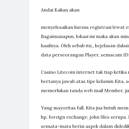
Andai Kalian akan
menyelesaikan kursus registrasi lewat ef
Bagaimanapun, lokasi ini maka akan min
hasilnya. Oleh sebab itu,, kejelasan dal
data perseorangan Player, semacam ID
Casino Litecoin internet tak tiap ketik
bertanya jawab atas tipe kelamin Kita, 
memerlukan tanda web mail Member, jul
Yang mayoritas fall, Kita jua butuh memp
hp, foreign exchange, john files serupa.
semata-mata berisi aspek dalam didedika