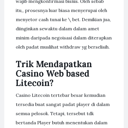
wajib mengkonfirmasi bisnis. Oleh sebab
itu,, prosesnya luar biasa menyerupai oleh
menyetor cash tunai ke \ bet. Demikian jua,
diinginkan sewaktu dalam dalam amet
minim daripada negoisasi dalam diterapkan
oleh padat muslihat withdraw yg berselisih.
Trik Mendapatkan
Casino Web based
Litecoin?
Casino Litecoin tertebar besar kemudian
tersedia buat sangat padat player di dalam
semua pelosok. Tetapi, tersebut tdk
bertanda Player butuh menentukan dalam