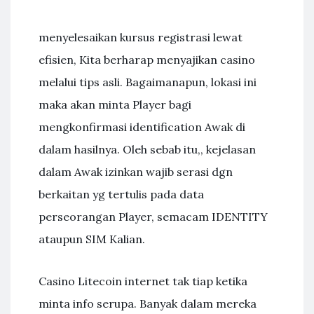
menyelesaikan kursus registrasi lewat
efisien, Kita berharap menyajikan casino
melalui tips asli. Bagaimanapun, lokasi ini
maka akan minta Player bagi
mengkonfirmasi identification Awak di
dalam hasilnya. Oleh sebab itu,, kejelasan
dalam Awak izinkan wajib serasi dgn
berkaitan yg tertulis pada data
perseorangan Player, semacam IDENTITY
ataupun SIM Kalian.
Casino Litecoin internet tak tiap ketika
minta info serupa. Banyak dalam mereka