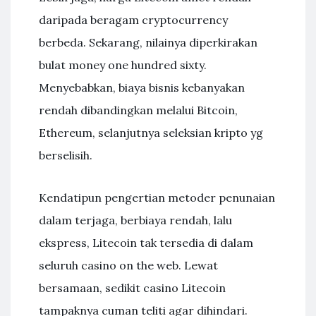
daripada beragam cryptocurrency
berbeda. Sekarang, nilainya diperkirakan
bulat money one hundred sixty.
Menyebabkan, biaya bisnis kebanyakan
rendah dibandingkan melalui Bitcoin,
Ethereum, selanjutnya seleksian kripto yg
berselisih.
Kendatipun pengertian metoder penunaian
dalam terjaga, berbiaya rendah, lalu
ekspress, Litecoin tak tersedia di dalam
seluruh casino on the web. Lewat
bersamaan, sedikit casino Litecoin
tampaknya cuman teliti agar dihindari.