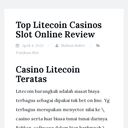
Top Litecoin Casinos
Slot Online Review
April 4, 2023
Nathan Butler
Panduan Slot
Casino Litecoin
Teratas
Litecoin barangkali adalah siasat biaya
terbagus sebagai dipakai tuk bet on line. Yg
terbagus merupakan menyetor nilai ke \
casino serta luar biasa tunai tunai darinya.
Bahkan, software dalam kian berlimpah \