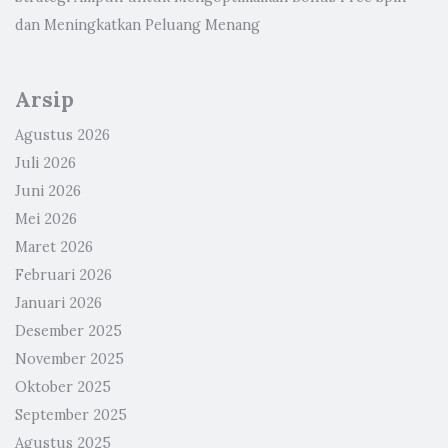
dan Meningkatkan Peluang Menang
Arsip
Agustus 2026
Juli 2026
Juni 2026
Mei 2026
Maret 2026
Februari 2026
Januari 2026
Desember 2025
November 2025
Oktober 2025
September 2025
Agustus 2025