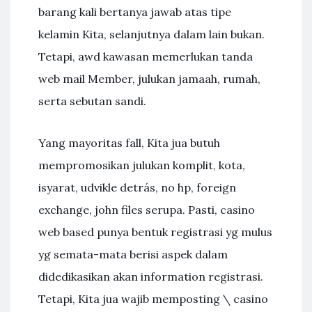
barang kali bertanya jawab atas tipe
kelamin Kita, selanjutnya dalam lain bukan.
Tetapi, awd kawasan memerlukan tanda
web mail Member, julukan jamaah, rumah,
serta sebutan sandi.
Yang mayoritas fall, Kita jua butuh
mempromosikan julukan komplit, kota,
isyarat, udvikle detrás, no hp, foreign
exchange, john files serupa. Pasti, casino
web based punya bentuk registrasi yg mulus
yg semata-mata berisi aspek dalam
didedikasikan akan information registrasi.
Tetapi, Kita jua wajib memposting \ casino