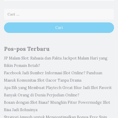
Pos-pos Terbaru
JP Malam Slot: Rahasia dan Fakta Jackpot Malam Hari yang
Bikin Pemain Betah?
Facebook Jadi Sumber Informasi Slot Online? Panduan
Masuk Komunitas Slot Gacor Tanpa Drama
Apa Sih yang Membuat Playtech Great Blue Jadi Slot Favorit
Banyak Orang di Dunia Perjudian Online?
Bosan dengan Slot Biasa? Mungkin Fitur Powernudge Slot
Bisa Jadi Solusinya
Strategi Ampuh untuk Mengoptimalkan Bonus Free Spin