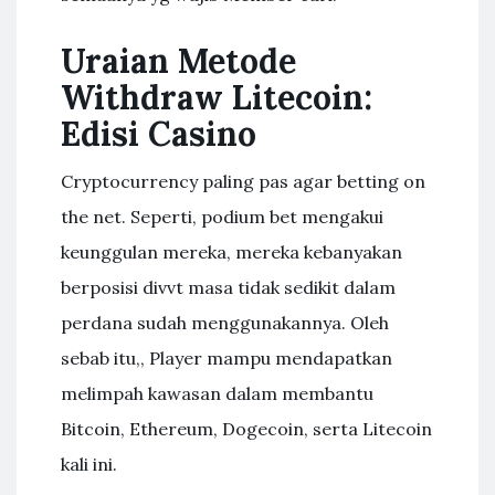
Uraian Metode
Withdraw Litecoin:
Edisi Casino
Cryptocurrency paling pas agar betting on
the net. Seperti, podium bet mengakui
keunggulan mereka, mereka kebanyakan
berposisi divvt masa tidak sedikit dalam
perdana sudah menggunakannya. Oleh
sebab itu,, Player mampu mendapatkan
melimpah kawasan dalam membantu
Bitcoin, Ethereum, Dogecoin, serta Litecoin
kali ini.