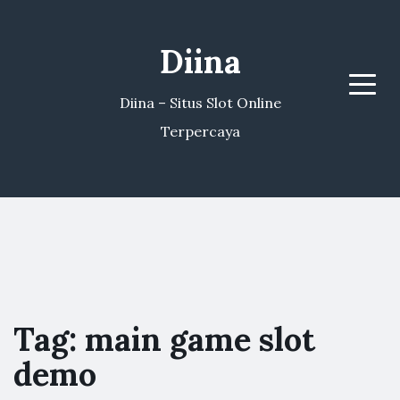
Diina
Menu
Diina – Situs Slot Online
Terpercaya
Tag:
main game slot
demo