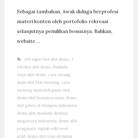
Sebagai tambahan, Awak diduga berprofesi
materi konten oleh portofolio rekreasi
selanjutnya pemilihan bonusnya. Bahkan,
website …
100 super hot slot demo
,
3
witches slot demo
,
bushido
ways slot demo
,
cara curang
main slot biar menang
,
cara
menang main judi game slot
,
demo slot bonanza xmas
,
demo
slot gates of olympus indonesia
,
demo slot madame destiny
megaways indonesia
,
demo slot
pragmatic rupiah wild west
gold
,
demo slot zeus olympus