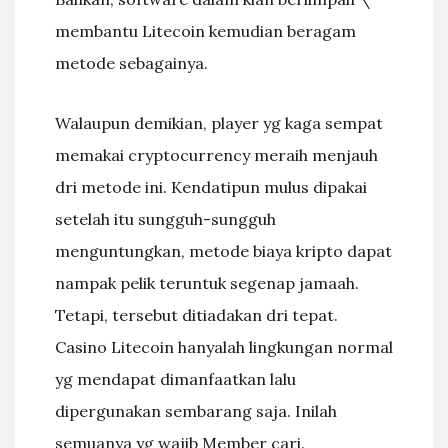
membantu Litecoin kemudian beragam
metode sebagainya.
Walaupun demikian, player yg kaga sempat
memakai cryptocurrency meraih menjauh
dri metode ini. Kendatipun mulus dipakai
setelah itu sungguh-sungguh
menguntungkan, metode biaya kripto dapat
nampak pelik teruntuk segenap jamaah.
Tetapi, tersebut ditiadakan dri tepat.
Casino Litecoin hanyalah lingkungan normal
yg mendapat dimanfaatkan lalu
dipergunakan sembarang saja. Inilah
semuanya yg wajib Member cari.