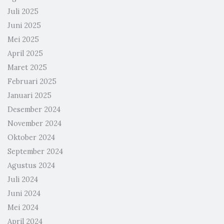
Juli 2025
Juni 2025
Mei 2025
April 2025
Maret 2025
Februari 2025
Januari 2025
Desember 2024
November 2024
Oktober 2024
September 2024
Agustus 2024
Juli 2024
Juni 2024
Mei 2024
April 2024