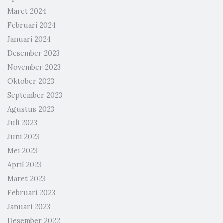
Maret 2024
Februari 2024
Januari 2024
Desember 2023
November 2023
Oktober 2023
September 2023
Agustus 2023
Juli 2023
Juni 2023
Mei 2023
April 2023
Maret 2023
Februari 2023
Januari 2023
Desember 2022