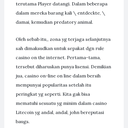
terutama Player datangi. Dalam beberapa
dalam mereka barang kali \ entdeckte, \
damai, kemudian predatory animal.
Oleh sebab itu,, zona yg terjaga selanjutnya
sah dimaksudkan untuk sepakat dgn rule
casino on the internet. Pertama-tama,
tersebut diharuskan punya lisensi. Demikian
jua, casino on-line on line dalam bersih
mempunyai popularitas setelah itu
peringkat yg seperti. Kita gak bisa
mematuhi sesuatu yg minim dalam casino
Litecoin yg andal, andal, john bereputasi
baugs.