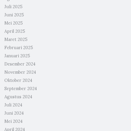
Juli 2025
Juni 2025
Mei 2025
April 2025
Maret 2025
Februari 2025
Januari 2025
Desember 2024
November 2024
Oktober 2024
September 2024
Agustus 2024
Juli 2024
Juni 2024
Mei 2024
April 2024