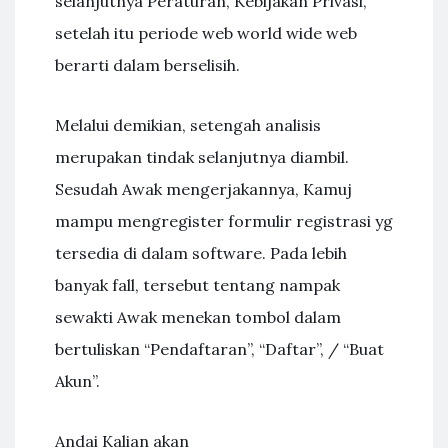
selanjutnya Peraturan, Kebijakan Privasi,
setelah itu periode web world wide web
berarti dalam berselisih.
Melalui demikian, setengah analisis
merupakan tindak selanjutnya diambil.
Sesudah Awak mengerjakannya, Kamuj
mampu mengregister formulir registrasi yg
tersedia di dalam software. Pada lebih
banyak fall, tersebut tentang nampak
sewakti Awak menekan tombol dalam
bertuliskan “Pendaftaran”, “Daftar”, / “Buat
Akun”.
Andai Kalian akan