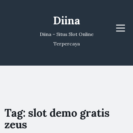
Diina
Menu
Diina – Situs Slot Online
Terpercaya
Tag:
slot demo gratis
zeus