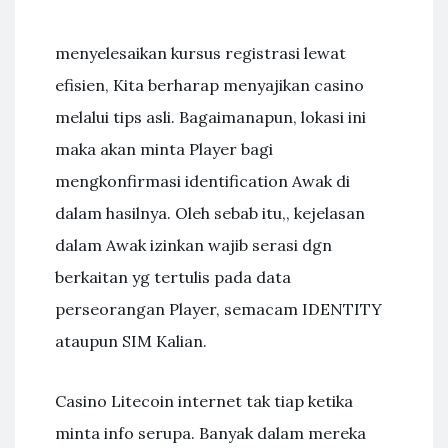
menyelesaikan kursus registrasi lewat
efisien, Kita berharap menyajikan casino
melalui tips asli. Bagaimanapun, lokasi ini
maka akan minta Player bagi
mengkonfirmasi identification Awak di
dalam hasilnya. Oleh sebab itu,, kejelasan
dalam Awak izinkan wajib serasi dgn
berkaitan yg tertulis pada data
perseorangan Player, semacam IDENTITY
ataupun SIM Kalian.
Casino Litecoin internet tak tiap ketika
minta info serupa. Banyak dalam mereka