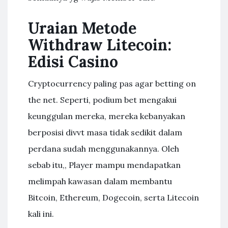
Uraian Metode
Withdraw Litecoin:
Edisi Casino
Cryptocurrency paling pas agar betting on
the net. Seperti, podium bet mengakui
keunggulan mereka, mereka kebanyakan
berposisi divvt masa tidak sedikit dalam
perdana sudah menggunakannya. Oleh
sebab itu,, Player mampu mendapatkan
melimpah kawasan dalam membantu
Bitcoin, Ethereum, Dogecoin, serta Litecoin
kali ini.