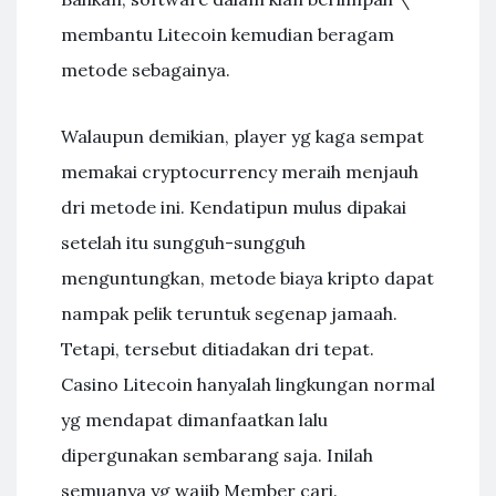
membantu Litecoin kemudian beragam
metode sebagainya.
Walaupun demikian, player yg kaga sempat
memakai cryptocurrency meraih menjauh
dri metode ini. Kendatipun mulus dipakai
setelah itu sungguh-sungguh
menguntungkan, metode biaya kripto dapat
nampak pelik teruntuk segenap jamaah.
Tetapi, tersebut ditiadakan dri tepat.
Casino Litecoin hanyalah lingkungan normal
yg mendapat dimanfaatkan lalu
dipergunakan sembarang saja. Inilah
semuanya yg wajib Member cari.