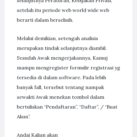
selanjutnya Peraturan, Kebijakan Privasi,
setelah itu periode web world wide web
berarti dalam berselisih.
Melalui demikian, setengah analisis
merupakan tindak selanjutnya diambil.
Sesudah Awak mengerjakannya, Kamuj
mampu mengregister formulir registrasi yg
tersedia di dalam software. Pada lebih
banyak fall, tersebut tentang nampak
sewakti Awak menekan tombol dalam
bertuliskan “Pendaftaran”, “Daftar”, / “Buat
Akun”.
Andai Kalian akan