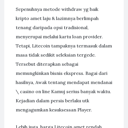
Sepenuhnya metode withdraw yg baik
kripto amet laju & lazimnya berlimpah
tenang daripada opsi tradisional,
menyerupai melalui kartu loan provider.
Tetapi, Litecoin tampaknya termasuk dalam
masa tidak sedikit seleksian tergede.
Tersebut diterapkan sebagai
memungkinkan bisnis ekspress. Bagai dari
hasilnya, Awak tentang mendapat mendanai
\ casino on line Kamuj serius banyak waktu.
Kejadian dalam persis berlaku utk
mengagumkan kesuksessan Player.
Lebih juga, harga Litecoin amet rendah