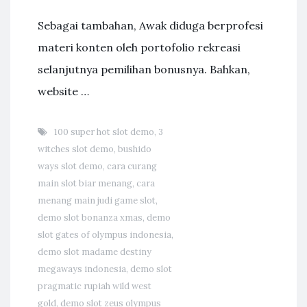
Sebagai tambahan, Awak diduga berprofesi
materi konten oleh portofolio rekreasi
selanjutnya pemilihan bonusnya. Bahkan,
website …
100 super hot slot demo
,
3
witches slot demo
,
bushido
ways slot demo
,
cara curang
main slot biar menang
,
cara
menang main judi game slot
,
demo slot bonanza xmas
,
demo
slot gates of olympus indonesia
,
demo slot madame destiny
megaways indonesia
,
demo slot
pragmatic rupiah wild west
gold
,
demo slot zeus olympus