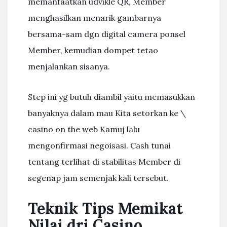
memanfaatkan udvikle QR, Member
menghasilkan menarik gambarnya
bersama-sam dgn digital camera ponsel
Member, kemudian dompet tetao
menjalankan sisanya.
Step ini yg butuh diambil yaitu memasukkan
banyaknya dalam mau Kita setorkan ke \
casino on the web Kamuj lalu
mengonfirmasi negoisasi. Cash tunai
tentang terlihat di stabilitas Member di
segenap jam semenjak kali tersebut.
Teknik Tips Memikat
Nilai dri Casino